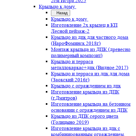
2см Истра.2025
Крыльцо к дому
Назад
Крыльцо к дому
Изготовление 2х крылец в КП
Лесной пейзаж-2
Крыльцо из дпк для частного дома
(НароФоминск 2018г)
Монтаж крыльца из ДПК (древесно
полимерный композит)
Крыльцо и терраса
металлокаркас+дпк (Видное 2017)
Крыльцо и терраса из дпк для дома
(Заокский 2016г)
Крыльцо с ограждением из дпк
Изготовление крыльца из ДПК
(г.Дмитров)
Изготовление крыльца на бетонном
основании с ограждением из ДПК
Крыльцо из ДПК серого цвета
(Голицыно 2019)
Изготовление крыльца из дпк с
комбинированным ограждением.