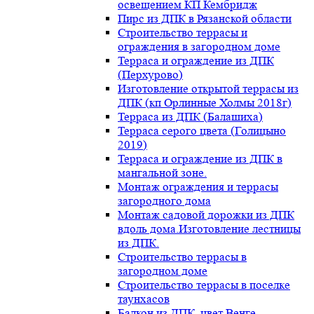
освещением КП Кембридж
Пирс из ДПК в Рязанской области
Строительство террасы и
ограждения в загородном доме
Терраса и ограждение из ДПК
(Перхурово)
Изготовление открытой террасы из
ДПК (кп Орлинные Холмы 2018г)
Терраса из ДПК (Балашиха)
Терраса серого цвета (Голицыно
2019)
Терраса и ограждение из ДПК в
мангальной зоне.
Монтаж ограждения и террасы
загородного дома
Монтаж садовой дорожки из ДПК
вдоль дома.Изготовление лестницы
из ДПК.
Строительство террасы в
загородном доме
Строительство террасы в поселке
таунхасов
Балкон из ДПК, цвет Венге