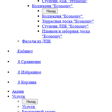
Ступени ДПК "Premium"
Коллекция "Economy"
Назад
Коллекция "Economy"
Террасная доска "Economy"
Ступени ДПК "Economy"
Планкен и заборная доска
"Economy"
Фасады из ДПК
Кабинет
0
Сравнение
0
Избранное
0
Корзина
Акции
Услуги
Назад
Услуги
Бесплатный замер