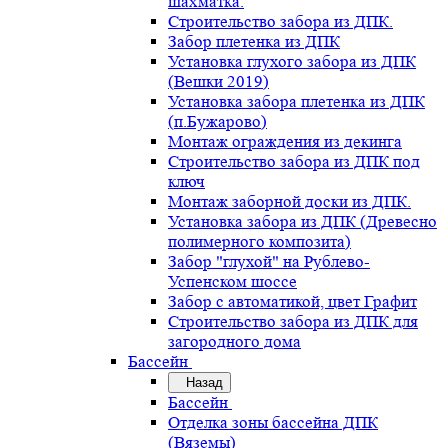
шахматка.
Строительство забора из ДПК.
Забор плетенка из ДПК
Установка глухого забора из ДПК
(Вешки 2019)
Установка забора плетенка из ДПК
(п.Бужарово)
Монтаж ограждения из декинга
Строительство забора из ДПК под
ключ
Монтаж заборной доски из ДПК.
Установка забора из ДПК (Древесно
полимерного композита)
Забор "глухой" на Рублево-
Успенском шоссе
Забор с автоматикой, цвет Графит
Строительство забора из ДПК для
загородного дома
Бассейн
Назад
Бассейн
Отделка зоны бассейна ДПК
(Вяземы)