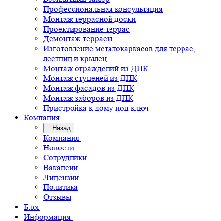
Профессиональная консультация
Монтаж террасной доски
Проектирование террас
Демонтаж террасы
Изготовление металокаркасов для террас,
лестниц и крылец
Монтаж ограждений из ДПК
Монтаж ступеней из ДПК
Монтаж фасадов из ДПК
Монтаж заборов из ДПК
Пристройка к дому под ключ
Компания
Назад
Компания
Новости
Сотрудники
Вакансии
Лицензии
Политика
Отзывы
Блог
Информация