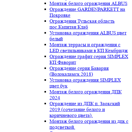
Монтаж белого ограждения ALBUS
Ограждение GARDENPARKETT на
Покровке
Ограждения Тульская область
пос.Капитан Клаб
Установка ограждения ALBUS цвет
белый
Монтаж террасы и ограждения с
LED светильниками в КП Кембридж
Ограждение графит серия SIMPLEX
КП Фаворит
Ограждение серия Бавария
(Волокаламск 2018)
Установка ограждения SIMPLEX
цвет бук
Монтаж белого ограждения ДПК
2024
Ограждение из ДПК п. Заокский
2019 (сочетание белого и
коричневого цвета).
Монтаж белого ограждения из дпк с
подсветкой.