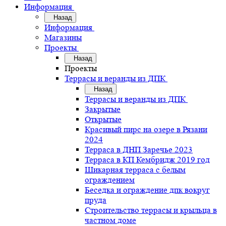
Информация
Назад
Информация
Магазины
Проекты
Назад
Проекты
Террасы и веранды из ДПК
Назад
Террасы и веранды из ДПК
Закрытые
Открытые
Красивый пирс на озере в Рязани
2024
Терраса в ДНП Заречье 2023
Терраса в КП Кембридж 2019 год
Шикарная терраса с белым
ограждением
Беседка и ограждение дпк вокруг
пруда
Строительство террасы и крыльца в
частном доме