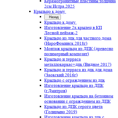
Керамогранитные пластины толщина
2см Истра.2025
Крыльцо к дому
Назад
Крыльцо к дому
Изготовление 2х крылец в КП
Лесной пейзаж-2
Крыльцо из дпк для частного дома
(НароФоминск 2018г)
Монтаж крыльца из ДПК (древесно
полимерный композит)
Крыльцо и терраса
металлокаркас+дпк (Видное 2017)
Крыльцо и терраса из дпк для дома
(Заокский 2016г)
Крыльцо с ограждением из дпк
Изготовление крыльца из ДПК
(г.Дмитров)
Изготовление крыльца на бетонном
основании с ограждением из ДПК
Крыльцо из ДПК серого цвета
(Голицыно 2019)
Изготовление крыльца из дпк с