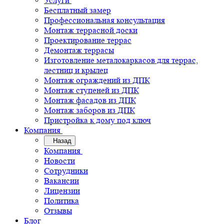
Услуги
Бесплатный замер
Профессиональная консультация
Монтаж террасной доски
Проектирование террас
Демонтаж террасы
Изготовление металокаркасов для террас,
лестниц и крылец
Монтаж ограждений из ДПК
Монтаж ступеней из ДПК
Монтаж фасадов из ДПК
Монтаж заборов из ДПК
Пристройка к дому под ключ
Компания
Назад
Компания
Новости
Сотрудники
Вакансии
Лицензии
Политика
Отзывы
Блог