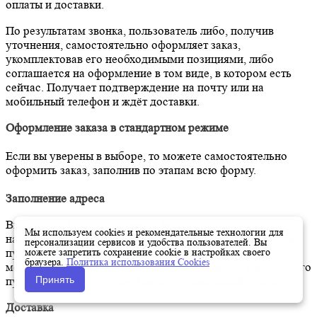
оплаты и доставки.
По результатам звонка, пользователь либо, получив
уточнения, самостоятельно оформляет заказ,
укомплектовав его необходимыми позициями, либо
соглашается на оформление в том виде, в котором есть
сейчас. Получает подтверждение на почту или на
мобильный телефон и ждёт доставки.
Оформление заказа в стандартном режиме
Если вы уверены в выборе, то можете самостоятельно
оформить заказ, заполнив по этапам всю форму.
Заполнение адреса
Выберите из списка название вашего региона и
Мы используем cookies и рекомендательные технологии для
населённого пункта. Если вы не нашли свой населённый
персонализации сервисов и удобства пользователей. Вы
можете запретить сохранение cookie в настройках своего
пункт в списке, выберите значение «Другое
браузера.
Политика использования Cookies
местоположение» и впишите название своего населённого
Принять
пункта в графу «Город». Введите правильный индекс.
Доставка