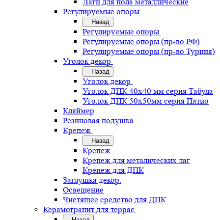
Лаги для пола металлические
Регулируемые опоры
Назад
Регулируемые опоры
Регулируемые опоры (пр-во РФ)
Регулируемые опоры (пр-во Турция)
Уголок декор
Назад
Уголок декор
Уголок ДПК 40х40 мм серия Табула
Уголок ДПК 50х50мм серия Патио
Кляймер
Резиновая подушка
Крепеж
Назад
Крепеж
Крепеж для металических лаг
Крепеж для ДПК
Заглушка декор.
Освещение
Чистящее средство для ДПК
Керамогранит для террас
Назад