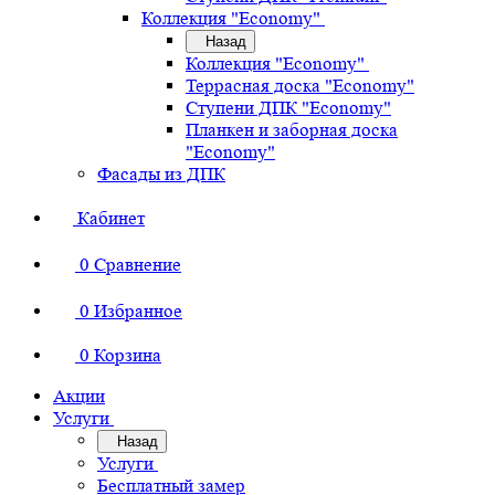
Коллекция "Economy"
Назад
Коллекция "Economy"
Террасная доска "Economy"
Ступени ДПК "Economy"
Планкен и заборная доска
"Economy"
Фасады из ДПК
Кабинет
0
Сравнение
0
Избранное
0
Корзина
Акции
Услуги
Назад
Услуги
Бесплатный замер