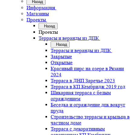
Назад
Информация
Магазины
Проекты
Назад
Проекты
Террасы и веранды из ДПК
Назад
Террасы и веранды из ДПК
Закрытые
Открытые
Красивый пирс на озере в Рязани
2024
Терраса в ДНП Заречье 2023
Терраса в КП Кембридж 2019 год
Шикарная терраса с белым
ограждением
Беседка и ограждение дпк вокруг
пруда
Строительство террасы и крыльца в
частном доме
Терраса с декоративным
освещением КП Кембридж