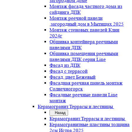
загородном доме
Монтаж фасада частного дома из
сайдинга ДПК
Монтаж реечной панели
,загородный дом в Мытищах 2025
Монтаж стеновых панелей Клин
2024г
Обшивка контейнера реечными
панелями ДПК
Обшивка помещения реечными
панелями ДПК серия Line
Фасад из ДПК
Фасад с террасой
Фасад, цвет Бежевый
Фасадная реечная панель монтаж
Солнечногорск
Фасадные реечные панели Line
монтаж
Керамогранит.Террасы и лестницы
Назад
Керамогранит.Террасы и лестницы
Керамогранитные пластины толщина
2см Истра.2025