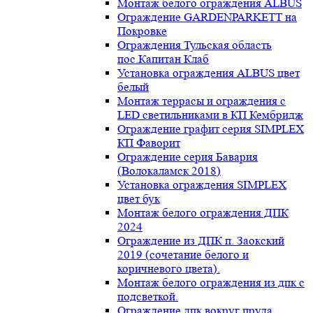
Монтаж белого ограждения ALBUS
Ограждение GARDENPARKETT на
Покровке
Ограждения Тульская область
пос.Капитан Клаб
Установка ограждения ALBUS цвет
белый
Монтаж террасы и ограждения с
LED светильниками в КП Кембридж
Ограждение графит серия SIMPLEX
КП Фаворит
Ограждение серия Бавария
(Волокаламск 2018)
Установка ограждения SIMPLEX
цвет бук
Монтаж белого ограждения ДПК
2024
Ограждение из ДПК п. Заокский
2019 (сочетание белого и
коричневого цвета).
Монтаж белого ограждения из дпк с
подсветкой.
Ограждение дпк вокруг пруда