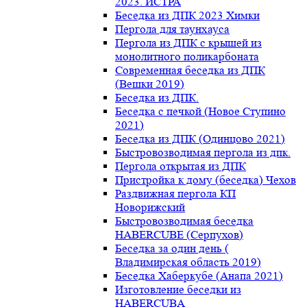
2023. ИСТРА
Беседка из ДПК 2023 Химки
Пергола для таунхауса
Пергола из ДПК с крышей из
монолитного поликарбоната
Современная беседка из ДПК
(Вешки 2019)
Беседка из ДПК.
Беседка с печкой (Новое Ступино
2021)
Беседка из ДПК (Одинцово 2021)
Быстровозводимая пергола из дпк.
Пергола открытая из ДПК
Пристройка к дому (беседка) Чехов
Раздвижная пергола КП
Новорижский
Быстровозводимая беседка
HABERCUBE (Серпухов)
Беседка за один день (
Владимирская область 2019)
Беседка Хаберкубе (Анапа 2021)
Изготовление беседки из
HABERCUBA