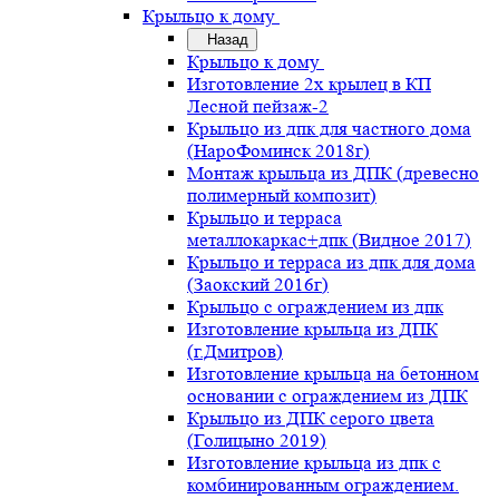
Крыльцо к дому
Назад
Крыльцо к дому
Изготовление 2х крылец в КП
Лесной пейзаж-2
Крыльцо из дпк для частного дома
(НароФоминск 2018г)
Монтаж крыльца из ДПК (древесно
полимерный композит)
Крыльцо и терраса
металлокаркас+дпк (Видное 2017)
Крыльцо и терраса из дпк для дома
(Заокский 2016г)
Крыльцо с ограждением из дпк
Изготовление крыльца из ДПК
(г.Дмитров)
Изготовление крыльца на бетонном
основании с ограждением из ДПК
Крыльцо из ДПК серого цвета
(Голицыно 2019)
Изготовление крыльца из дпк с
комбинированным ограждением.