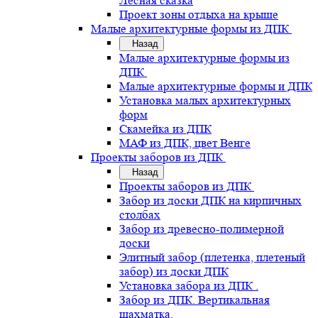
Лесная сказка
Проект зоны отдыха на крыше
Малые архитектурные формы из ДПК
Назад
Малые архитектурные формы из
ДПК
Малые архитектурные формы и ДПК
Установка малых архитектурных
форм
Скамейка из ДПК
МАФ из ДПК, цвет Венге
Проекты заборов из ДПК
Назад
Проекты заборов из ДПК
Забор из доски ДПК на кирпичных
столбах
Забор из древесно-полимерной
доски
Элитный забор (плетенка, плетеный
забор) из доски ДПК
Установка забора из ДПК .
Забор из ДПК. Вертикальная
шахматка.