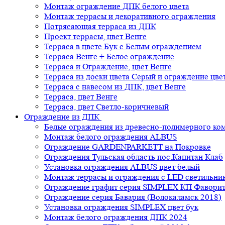
Монтаж ограждение ДПК белого цвета
Монтаж террасы и декоративного ограждения
Потрясающая терраса из ДПК
Проект террасы, цвет Венге
Терраса в цвете Бук с Белым ограждением
Терраса Венге + Белое ограждение
Терраса и Ограждение, цвет Венге
Терраса из доски цвета Серый и ограждение цве
Терраса с навесом из ДПК, цвет Венге
Терраса, цвет Венге
Терраса, цвет Светло-коричневый
Ограждение из ДПК
Белые ограждения из древесно-полимерного ко
Монтаж белого ограждения ALBUS
Ограждение GARDENPARKETT на Покровке
Ограждения Тульская область пос.Капитан Клаб
Установка ограждения ALBUS цвет белый
Монтаж террасы и ограждения с LED светильн
Ограждение графит серия SIMPLEX КП Фавори
Ограждение серия Бавария (Волокаламск 2018)
Установка ограждения SIMPLEX цвет бук
Монтаж белого ограждения ДПК 2024