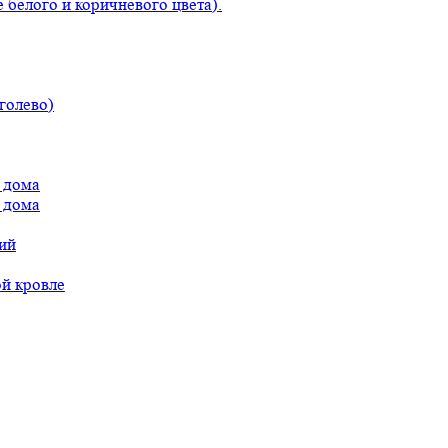
 белого и коричневого цвета).
голево)
 дома
 дома
ий
ой кровле