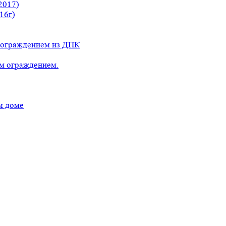
2017)
16г)
с ограждением из ДПК
ым ограждением.
м доме