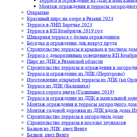
Терраса и ограждение из ДПК в мангальной
Монтаж ограждения и террасы загородног
Открытые
Красивый пирс на озере в Рязани 2024
Терраса в ДНП Заречье 2023
Терраса в КП Кембридж 2019 год
Шикарная терраса с белым ограждением
Беседка и ограждение дпк вокруг пруда
Строительство террасы и крыльца в частном дом
Терраса с декоративным освещением КП Кембр
Пирс из ДПК в Рязанской области
Строительство террасы и ограждения в загород
Терраса и ограждение из ДПК (Перхурово)
Изготовление открытой террасы из ДПК (кп Ор
Терраса из ДПК (Балашиха)
Терраса серого цвета (Голицыно 2019)
Терраса и ограждение из ДПК в мангальной зоне
Монтаж ограждения и террасы загородного дом
Монтаж садовой дорожки из ДПК вдоль дома.Из
Строительство террасы в загородном доме
Строительство террасы в поселке таунхасов
Балкон из ДПК, цвет Венге
Балкон, цвет Венге