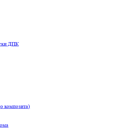
оски ДПК
о композита)
дома