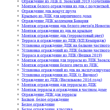
Ограждение из ДПК п. Заокский 2019 (сочетание
Монтаж белого ограждения из дпк с подсветкой.
Ограждение дпк вокруг пруда
Крыльцо из ДПК для кирпичного дома
Ограждение ДПК коллекция Бавария
Монтаж ограждения дпк белого цвета(п.Новогла
Монтаж ограждения из дпк на крыльце
Монтаж ограждение дпк (терракотовый цвет)
Терраса и ограждение из ДПК (КП Кемпридж)
Установка ограждение ДПК на балконе частного
Установка ограждений из ДПК балконе частного
Терраса и ограждение из ДПК (Вешки 2019)
Монтаж ограждения для террасы из ДПК.Заокск
Монтаж ограждения белого цвета из ДПК.
Установка ограждений из дпк на эксплуатируем
Установка ограждения из ДПК (г. Видное)
Ограждение из ДПК (Васильково 2016 года)
Монтаж ограждения для террасы из ДПК
Монтаж террасы и ограждения в частном доме
Ограждение ДПК для террасы
Балкон, белое ограждение
Белое ограждение
Белое ограждение, классика