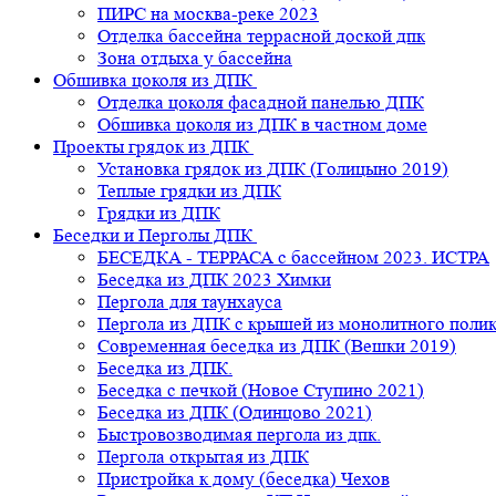
ПИРС на москва-реке 2023
Отделка бассейна террасной доской дпк
Зона отдыха у бассейна
Обшивка цоколя из ДПК
Отделка цоколя фасадной панелью ДПК
Обшивка цоколя из ДПК в частном доме
Проекты грядок из ДПК
Установка грядок из ДПК (Голицыно 2019)
Теплые грядки из ДПК
Грядки из ДПК
Беседки и Перголы ДПК
БЕСЕДКА - ТЕРРАСА с бассейном 2023. ИСТРА
Беседка из ДПК 2023 Химки
Пергола для таунхауса
Пергола из ДПК с крышей из монолитного поли
Современная беседка из ДПК (Вешки 2019)
Беседка из ДПК.
Беседка с печкой (Новое Ступино 2021)
Беседка из ДПК (Одинцово 2021)
Быстровозводимая пергола из дпк.
Пергола открытая из ДПК
Пристройка к дому (беседка) Чехов