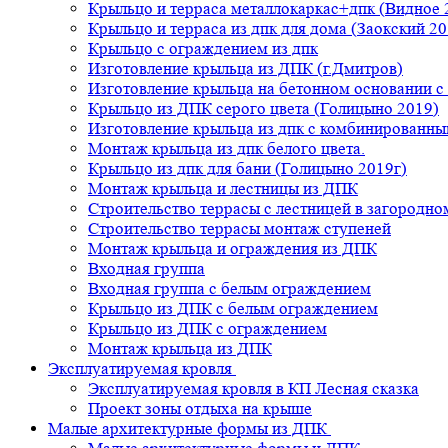
Крыльцо и терраса металлокаркас+дпк (Видное 
Крыльцо и терраса из дпк для дома (Заокский 20
Крыльцо с ограждением из дпк
Изготовление крыльца из ДПК (г.Дмитров)
Изготовление крыльца на бетонном основании 
Крыльцо из ДПК серого цвета (Голицыно 2019)
Изготовление крыльца из дпк с комбинированн
Монтаж крыльца из дпк белого цвета.
Крыльцо из дпк для бани (Голицыно 2019г)
Монтаж крыльца и лестницы из ДПК
Строительство террасы с лестницей в загородно
Строительство террасы монтаж ступеней
Монтаж крыльца и ограждения из ДПК
Входная группа
Входная группа с белым ограждением
Крыльцо из ДПК с белым ограждением
Крыльцо из ДПК с ограждением
Монтаж крыльца из ДПК
Эксплуатируемая кровля
Эксплуатируемая кровля в КП Лесная сказка
Проект зоны отдыха на крыше
Малые архитектурные формы из ДПК