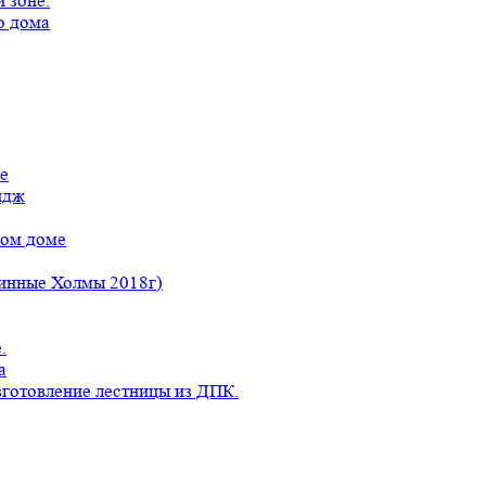
 зоне.
о дома
е
идж
ном доме
линные Холмы 2018г)
.
а
готовление лестницы из ДПК.