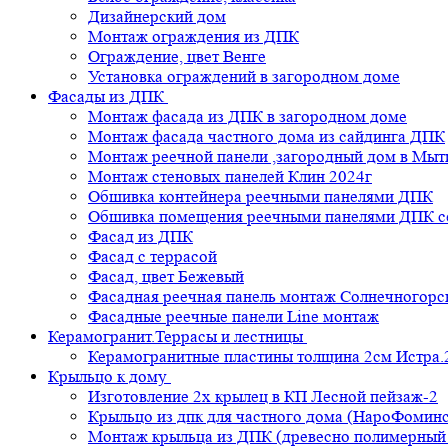
Дизайнерский дом
Монтаж ограждения из ДПК
Ограждение, цвет Венге
Установка ограждений в загородном доме
Фасады из ДПК
Монтаж фасада из ДПК в загородном доме
Монтаж фасада частного дома из сайдинга ДПК
Монтаж реечной панели ,загородный дом в Мы
Монтаж стеновых панелей Клин 2024г
Обшивка контейнера реечными панелями ДПК
Обшивка помещения реечными панелями ДПК се
Фасад из ДПК
Фасад с террасой
Фасад, цвет Бежевый
Фасадная реечная панель монтаж Солнечногорс
Фасадные реечные панели Line монтаж
Керамогранит.Террасы и лестницы
Керамогранитные пластины толщина 2см Истра.
Крыльцо к дому
Изготовление 2х крылец в КП Лесной пейзаж-2
Крыльцо из дпк для частного дома (НароФоминс
Монтаж крыльца из ДПК (древесно полимерный