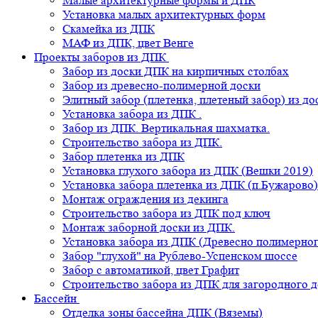
Малые архитектурные формы и ДПК
Установка малых архитектурных форм
Скамейка из ДПК
МАФ из ДПК, цвет Венге
Проекты заборов из ДПК
Забор из доски ДПК на кирпичных столбах
Забор из древесно-полимерной доски
Элитный забор (плетенка, плетеный забор) из д
Установка забора из ДПК .
Забор из ДПК. Вертикальная шахматка.
Строительство забора из ДПК.
Забор плетенка из ДПК
Установка глухого забора из ДПК (Вешки 2019)
Установка забора плетенка из ДПК (п.Бужарово)
Монтаж ограждения из декинга
Строительство забора из ДПК под ключ
Монтаж заборной доски из ДПК.
Установка забора из ДПК (Древесно полимерног
Забор "глухой" на Рублево-Успенском шоссе
Забор с автоматикой, цвет Графит
Строительство забора из ДПК для загородного 
Бассейн
Отделка зоны бассейна ДПК (Вяземы)