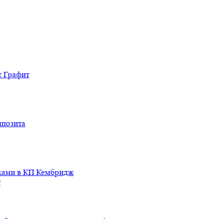
т Графит
мпозита
иками в КП Кембридж
т