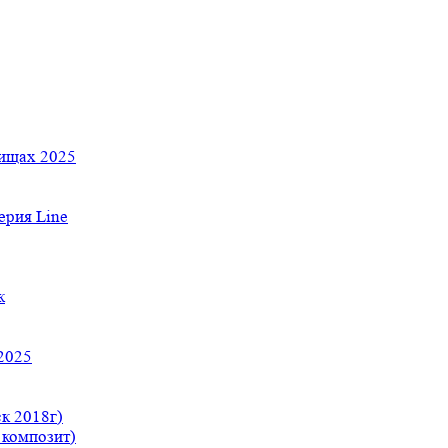
тищах 2025
рия Line
к
2025
к 2018г)
 композит)