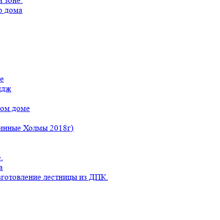
 зоне.
о дома
е
идж
ном доме
линные Холмы 2018г)
.
а
готовление лестницы из ДПК.