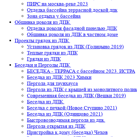
ПИРС на москва-реке 2023
Отделка бассейна террасной доской дпк
Зона отдыха у бассейна
Обшивка цоколя из ДПК
Отделка цоколя фасадной панелью ДПК
Обшивка цоколя из ДПК в частном доме
Проекты грядок из ДПК
Установка грядок из ДПК (Голицыно 2019)
Теплые грядки из ДПК
Грядки из ДПК
Беседки и Перголы ДПК
БЕСЕДКА - ТЕРРАСА с бассейном 2023. ИСТРА
Беседка из ДПК 2023 Химки
Пергола для таунхауса
Пергола из ДПК с крышей из монолитного поли
Современная беседка из ДПК (Вешки 2019)
Беседка из ДПК.
Беседка с печкой (Новое Ступино 2021)
Беседка из ДПК (Одинцово 2021)
Быстровозводимая пергола из дпк.
Пергола открытая из ДПК
Пристройка к дому (беседка) Чехов