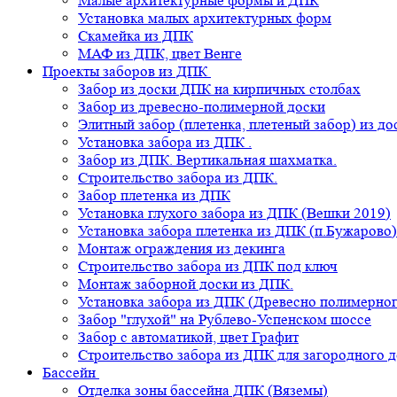
Малые архитектурные формы и ДПК
Установка малых архитектурных форм
Скамейка из ДПК
МАФ из ДПК, цвет Венге
Проекты заборов из ДПК
Забор из доски ДПК на кирпичных столбах
Забор из древесно-полимерной доски
Элитный забор (плетенка, плетеный забор) из д
Установка забора из ДПК .
Забор из ДПК. Вертикальная шахматка.
Строительство забора из ДПК.
Забор плетенка из ДПК
Установка глухого забора из ДПК (Вешки 2019)
Установка забора плетенка из ДПК (п.Бужарово)
Монтаж ограждения из декинга
Строительство забора из ДПК под ключ
Монтаж заборной доски из ДПК.
Установка забора из ДПК (Древесно полимерног
Забор "глухой" на Рублево-Успенском шоссе
Забор с автоматикой, цвет Графит
Строительство забора из ДПК для загородного 
Бассейн
Отделка зоны бассейна ДПК (Вяземы)