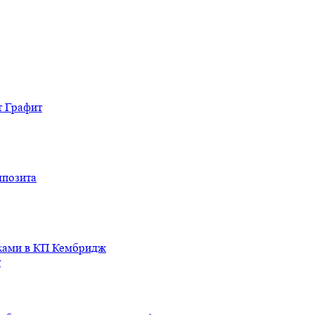
т Графит
мпозита
иками в КП Кембридж
т