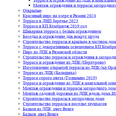
Терраса и ограждение из ДПК в мангальной
Монтаж ограждения и террасы загородног
Открытые
Красивый пирс на озере в Рязани 2024
Терраса в ДНП Заречье 2023
Терраса в КП Кембридж 2019 год
Шикарная терраса с белым ограждением
Беседка и ограждение дпк вокруг пруда
Строительство террасы и крыльца в частном дом
Терраса с декоративным освещением КП Кембр
Пирс из ДПК в Рязанской области
Строительство террасы и ограждения в загород
Терраса и ограждение из ДПК (Перхурово)
Изготовление открытой террасы из ДПК (кп Ор
Терраса из ДПК (Балашиха)
Терраса серого цвета (Голицыно 2019)
Терраса и ограждение из ДПК в мангальной зоне
Монтаж ограждения и террасы загородного дом
Монтаж садовой дорожки из ДПК вдоль дома.Из
Строительство террасы в загородном доме
Строительство террасы в поселке таунхасов
Балкон из ДПК, цвет Венге
Балкон, цвет Венге