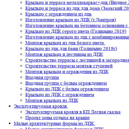
Крыльцо и терраса металлокаркас+дпк (Видное 
Крыльцо и терраса из дпк для дома (Заокский 20
Крыльцо с ограждением из дпк
Изготовление крыльца из ДПК (г.Дмитров)
Изготовление крыльца на бетонном основании 
Крыльцо из ДПК серого цвета (Голицыно 2019)
Изготовление крыльца из дпк с комбинированн
Монтаж крыльца из дпк белого цвета.
Крыльцо из дпк для бани (Голицыно 2019г)
Монтаж крыльца и лестницы из ДПК
Строительство террасы с лестницей в загородно
Строительство террасы монтаж ступеней
Монтаж крыльца и ограждения из ДПК
Входная группа
Входная группа с белым ограждением
Крыльцо из ДПК с белым ограждением
Крыльцо из ДПК с ограждением
Монтаж крыльца из ДПК
Эксплуатируемая кровля
Эксплуатируемая кровля в КП Лесная сказка
Проект зоны отдыха на крыше
Малые архитектурные формы из ДПК