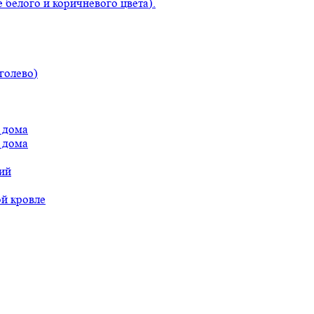
 белого и коричневого цвета).
голево)
 дома
 дома
ий
ой кровле