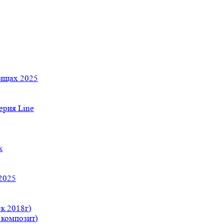
тищах 2025
рия Line
к
2025
к 2018г)
 композит)