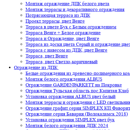
Монтаж ограждение ДПК белого цвета
Монтаж террасы и декоративного ограждения
Потрясающая терраса из ДПК
Проект террасы, цвет Венге
Терраса в цвете Бук с Белым ограждением
Терраса Венге + Белое ограждение
Терраса и Ограждение, цвет Венге
Терраса из доски цвета Серый и ограждение цве
Терраса с навесом из ДПК, цвет Венге
Терраса, цвет Венге
Терраса, цвет Светло-коричневый
Ограждение из ДПК
Белые ограждения из древесно-полимерного ко
Монтаж белого ограждения ALBUS
Ограждение GARDENPARKETT на Покровке
Ограждения Тульская область пос.Капитан Клаб
Установка ограждения ALBUS цвет белый
Монтаж террасы и ограждения с LED светильн
Ограждение графит серия SIMPLEX КП Фавори
Ограждение серия Бавария (Волокаламск 2018)
Установка ограждения SIMPLEX цвет бук
Монтаж белого ограждения ДПК 2024