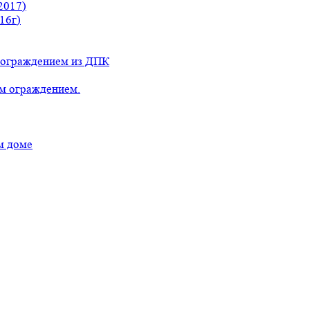
2017)
16г)
с ограждением из ДПК
ым ограждением.
м доме