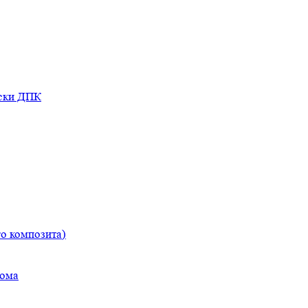
оски ДПК
о композита)
дома