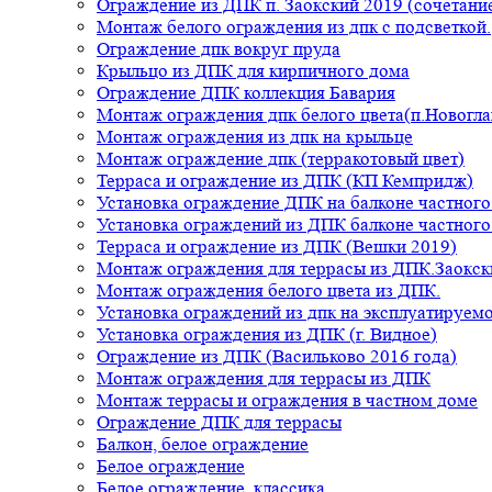
Ограждение из ДПК п. Заокский 2019 (сочетание
Монтаж белого ограждения из дпк с подсветкой.
Ограждение дпк вокруг пруда
Крыльцо из ДПК для кирпичного дома
Ограждение ДПК коллекция Бавария
Монтаж ограждения дпк белого цвета(п.Новогла
Монтаж ограждения из дпк на крыльце
Монтаж ограждение дпк (терракотовый цвет)
Терраса и ограждение из ДПК (КП Кемпридж)
Установка ограждение ДПК на балконе частного
Установка ограждений из ДПК балконе частного
Терраса и ограждение из ДПК (Вешки 2019)
Монтаж ограждения для террасы из ДПК.Заокск
Монтаж ограждения белого цвета из ДПК.
Установка ограждений из дпк на эксплуатируем
Установка ограждения из ДПК (г. Видное)
Ограждение из ДПК (Васильково 2016 года)
Монтаж ограждения для террасы из ДПК
Монтаж террасы и ограждения в частном доме
Ограждение ДПК для террасы
Балкон, белое ограждение
Белое ограждение
Белое ограждение, классика