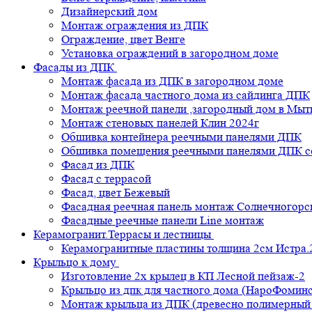
Дизайнерский дом
Монтаж ограждения из ДПК
Ограждение, цвет Венге
Установка ограждений в загородном доме
Фасады из ДПК
Монтаж фасада из ДПК в загородном доме
Монтаж фасада частного дома из сайдинга ДПК
Монтаж реечной панели ,загородный дом в Мы
Монтаж стеновых панелей Клин 2024г
Обшивка контейнера реечными панелями ДПК
Обшивка помещения реечными панелями ДПК се
Фасад из ДПК
Фасад с террасой
Фасад, цвет Бежевый
Фасадная реечная панель монтаж Солнечногорс
Фасадные реечные панели Line монтаж
Керамогранит.Террасы и лестницы
Керамогранитные пластины толщина 2см Истра.
Крыльцо к дому
Изготовление 2х крылец в КП Лесной пейзаж-2
Крыльцо из дпк для частного дома (НароФоминс
Монтаж крыльца из ДПК (древесно полимерный