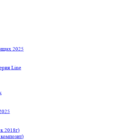
тищах 2025
рия Line
к
2025
к 2018г)
 композит)