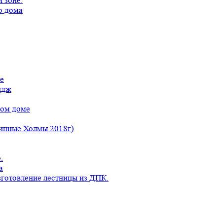
 зоне.
о дома
е
идж
ном доме
линные Холмы 2018г)
.
а
готовление лестницы из ДПК.