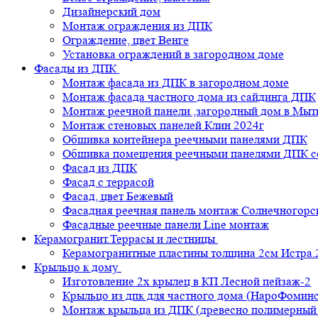
Дизайнерский дом
Монтаж ограждения из ДПК
Ограждение, цвет Венге
Установка ограждений в загородном доме
Фасады из ДПК
Монтаж фасада из ДПК в загородном доме
Монтаж фасада частного дома из сайдинга ДПК
Монтаж реечной панели ,загородный дом в Мы
Монтаж стеновых панелей Клин 2024г
Обшивка контейнера реечными панелями ДПК
Обшивка помещения реечными панелями ДПК се
Фасад из ДПК
Фасад с террасой
Фасад, цвет Бежевый
Фасадная реечная панель монтаж Солнечногорс
Фасадные реечные панели Line монтаж
Керамогранит.Террасы и лестницы
Керамогранитные пластины толщина 2см Истра.
Крыльцо к дому
Изготовление 2х крылец в КП Лесной пейзаж-2
Крыльцо из дпк для частного дома (НароФоминс
Монтаж крыльца из ДПК (древесно полимерный