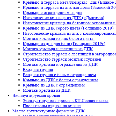
Крыльцо и терраса металлокаркас+дпк (Видное 
Крыльцо и терраса из дпк для дома (Заокский 20
Крыльцо с ограждением из дпк
Изготовление крыльца из ДПК (г.Дмитров)
Изготовление крыльца на бетонном основании 
Крыльцо из ДПК серого цвета (Голицыно 2019)
Изготовление крыльца из дпк с комбинированн
Монтаж крыльца из дпк белого цвета.
Крыльцо из дпк для бани (Голицыно 2019г)
Монтаж крыльца и лестницы из ДПК
Строительство террасы с лестницей в загородно
Строительство террасы монтаж ступеней
Монтаж крыльца и ограждения из ДПК
Входная группа
Входная группа с белым ограждением
Крыльцо из ДПК с белым ограждением
Крыльцо из ДПК с ограждением
Монтаж крыльца из ДПК
Эксплуатируемая кровля
Эксплуатируемая кровля в КП Лесная сказка
Проект зоны отдыха на крыше
Малые архитектурные формы из ДПК