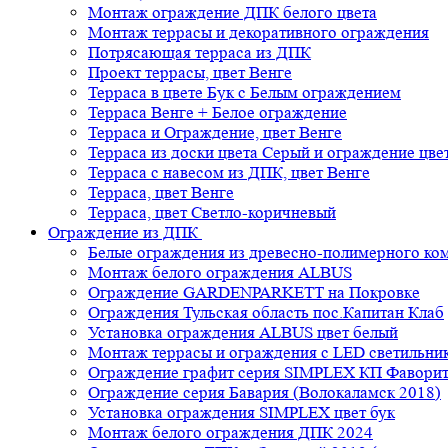
Монтаж ограждение ДПК белого цвета
Монтаж террасы и декоративного ограждения
Потрясающая терраса из ДПК
Проект террасы, цвет Венге
Терраса в цвете Бук с Белым ограждением
Терраса Венге + Белое ограждение
Терраса и Ограждение, цвет Венге
Терраса из доски цвета Серый и ограждение цве
Терраса с навесом из ДПК, цвет Венге
Терраса, цвет Венге
Терраса, цвет Светло-коричневый
Ограждение из ДПК
Белые ограждения из древесно-полимерного ко
Монтаж белого ограждения ALBUS
Ограждение GARDENPARKETT на Покровке
Ограждения Тульская область пос.Капитан Клаб
Установка ограждения ALBUS цвет белый
Монтаж террасы и ограждения с LED светильн
Ограждение графит серия SIMPLEX КП Фавори
Ограждение серия Бавария (Волокаламск 2018)
Установка ограждения SIMPLEX цвет бук
Монтаж белого ограждения ДПК 2024