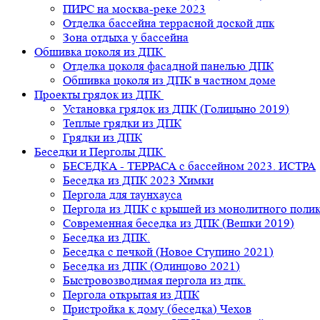
ПИРС на москва-реке 2023
Отделка бассейна террасной доской дпк
Зона отдыха у бассейна
Обшивка цоколя из ДПК
Отделка цоколя фасадной панелью ДПК
Обшивка цоколя из ДПК в частном доме
Проекты грядок из ДПК
Установка грядок из ДПК (Голицыно 2019)
Теплые грядки из ДПК
Грядки из ДПК
Беседки и Перголы ДПК
БЕСЕДКА - ТЕРРАСА с бассейном 2023. ИСТРА
Беседка из ДПК 2023 Химки
Пергола для таунхауса
Пергола из ДПК с крышей из монолитного поли
Современная беседка из ДПК (Вешки 2019)
Беседка из ДПК.
Беседка с печкой (Новое Ступино 2021)
Беседка из ДПК (Одинцово 2021)
Быстровозводимая пергола из дпк.
Пергола открытая из ДПК
Пристройка к дому (беседка) Чехов