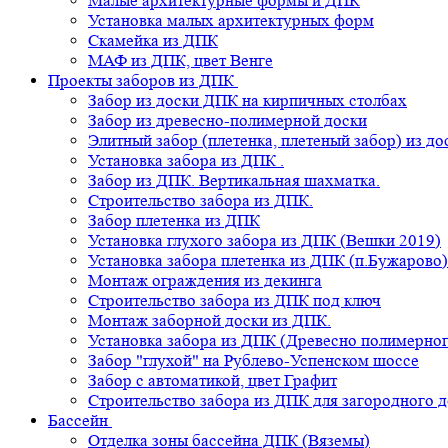
Малые архитектурные формы и ДПК
Установка малых архитектурных форм
Скамейка из ДПК
МАФ из ДПК, цвет Венге
Проекты заборов из ДПК
Забор из доски ДПК на кирпичных столбах
Забор из древесно-полимерной доски
Элитный забор (плетенка, плетеный забор) из д
Установка забора из ДПК .
Забор из ДПК. Вертикальная шахматка.
Строительство забора из ДПК.
Забор плетенка из ДПК
Установка глухого забора из ДПК (Вешки 2019)
Установка забора плетенка из ДПК (п.Бужарово)
Монтаж ограждения из декинга
Строительство забора из ДПК под ключ
Монтаж заборной доски из ДПК.
Установка забора из ДПК (Древесно полимерног
Забор "глухой" на Рублево-Успенском шоссе
Забор с автоматикой, цвет Графит
Строительство забора из ДПК для загородного 
Бассейн
Отделка зоны бассейна ДПК (Вяземы)