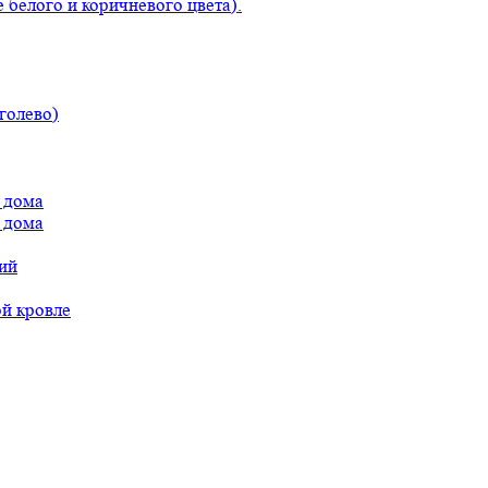
 белого и коричневого цвета).
голево)
 дома
 дома
ий
ой кровле