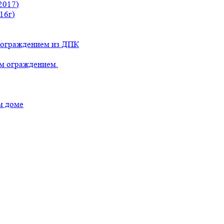
2017)
16г)
с ограждением из ДПК
ым ограждением.
м доме