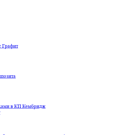
т Графит
мпозита
иками в КП Кембридж
т