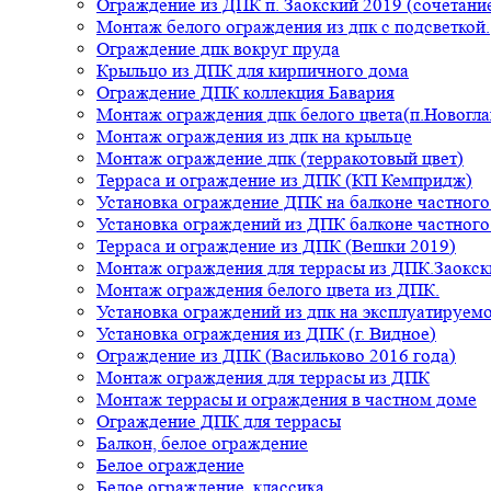
Ограждение из ДПК п. Заокский 2019 (сочетание
Монтаж белого ограждения из дпк с подсветкой.
Ограждение дпк вокруг пруда
Крыльцо из ДПК для кирпичного дома
Ограждение ДПК коллекция Бавария
Монтаж ограждения дпк белого цвета(п.Новогла
Монтаж ограждения из дпк на крыльце
Монтаж ограждение дпк (терракотовый цвет)
Терраса и ограждение из ДПК (КП Кемпридж)
Установка ограждение ДПК на балконе частного
Установка ограждений из ДПК балконе частного
Терраса и ограждение из ДПК (Вешки 2019)
Монтаж ограждения для террасы из ДПК.Заокск
Монтаж ограждения белого цвета из ДПК.
Установка ограждений из дпк на эксплуатируем
Установка ограждения из ДПК (г. Видное)
Ограждение из ДПК (Васильково 2016 года)
Монтаж ограждения для террасы из ДПК
Монтаж террасы и ограждения в частном доме
Ограждение ДПК для террасы
Балкон, белое ограждение
Белое ограждение
Белое ограждение, классика