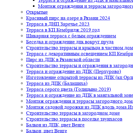
Терраса и ограждение из ДПК в мангальной
Монтаж ограждения и террасы загородног
Открытые
Красивый пирс на озере в Рязани 2024
Терраса в ДНП Заречье 2023
Терраса в КП Кембридж 2019 год
Шикарная терраса с белым ограждением
Беседка и ограждение дпк вокруг пруда
Строительство террасы и крыльца в частном дом
Терраса с декоративным освещением КП Кембр
Пирс из ДПК в Рязанской области
Строительство террасы и ограждения в загород
Терраса и ограждение из ДПК (Перхурово)
Изготовление открытой террасы из ДПК (кп Ор
Терраса из ДПК (Балашиха)
Терраса серого цвета (Голицыно 2019)
Терраса и ограждение из ДПК в мангальной зоне
Монтаж ограждения и террасы загородного дом
Монтаж садовой дорожки из ДПК вдоль дома.Из
Строительство террасы в загородном доме
Строительство террасы в поселке таунхасов
Балкон из ДПК, цвет Венге
Балкон, цвет Венге