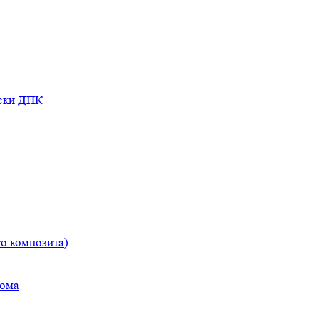
оски ДПК
о композита)
дома