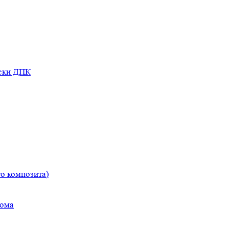
оски ДПК
о композита)
дома