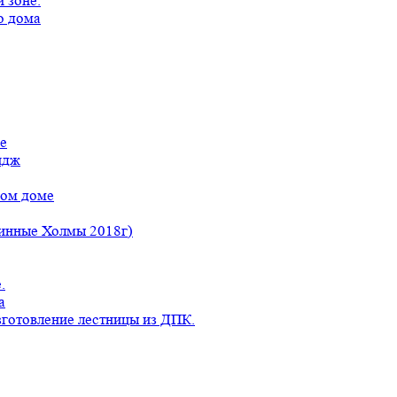
 зоне.
о дома
е
идж
ном доме
линные Холмы 2018г)
.
а
готовление лестницы из ДПК.