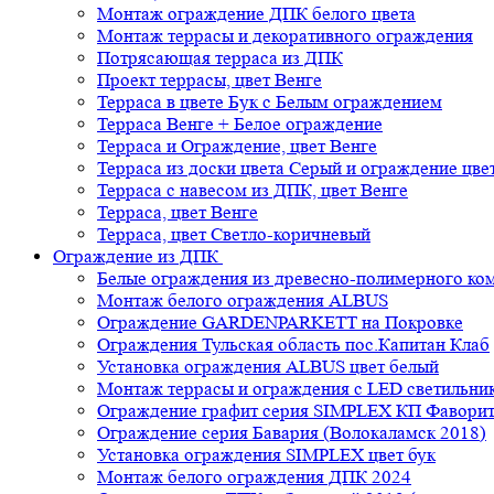
Монтаж ограждение ДПК белого цвета
Монтаж террасы и декоративного ограждения
Потрясающая терраса из ДПК
Проект террасы, цвет Венге
Терраса в цвете Бук с Белым ограждением
Терраса Венге + Белое ограждение
Терраса и Ограждение, цвет Венге
Терраса из доски цвета Серый и ограждение цве
Терраса с навесом из ДПК, цвет Венге
Терраса, цвет Венге
Терраса, цвет Светло-коричневый
Ограждение из ДПК
Белые ограждения из древесно-полимерного ко
Монтаж белого ограждения ALBUS
Ограждение GARDENPARKETT на Покровке
Ограждения Тульская область пос.Капитан Клаб
Установка ограждения ALBUS цвет белый
Монтаж террасы и ограждения с LED светильн
Ограждение графит серия SIMPLEX КП Фавори
Ограждение серия Бавария (Волокаламск 2018)
Установка ограждения SIMPLEX цвет бук
Монтаж белого ограждения ДПК 2024