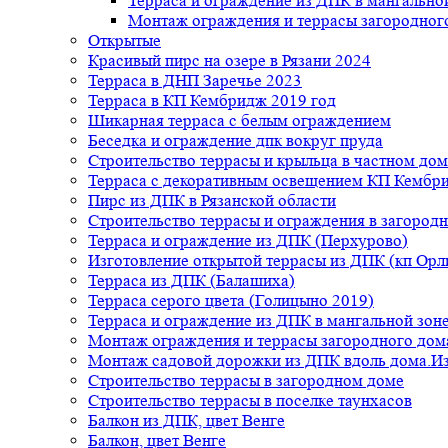
Терраса и ограждение из ДПК в мангальной
Монтаж ограждения и террасы загородног
Открытые
Красивый пирс на озере в Рязани 2024
Терраса в ДНП Заречье 2023
Терраса в КП Кембридж 2019 год
Шикарная терраса с белым ограждением
Беседка и ограждение дпк вокруг пруда
Строительство террасы и крыльца в частном дом
Терраса с декоративным освещением КП Кембр
Пирс из ДПК в Рязанской области
Строительство террасы и ограждения в загород
Терраса и ограждение из ДПК (Перхурово)
Изготовление открытой террасы из ДПК (кп Ор
Терраса из ДПК (Балашиха)
Терраса серого цвета (Голицыно 2019)
Терраса и ограждение из ДПК в мангальной зоне
Монтаж ограждения и террасы загородного дом
Монтаж садовой дорожки из ДПК вдоль дома.Из
Строительство террасы в загородном доме
Строительство террасы в поселке таунхасов
Балкон из ДПК, цвет Венге
Балкон, цвет Венге