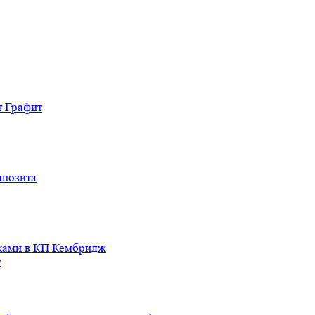
т Графит
мпозита
иками в КП Кембридж
т