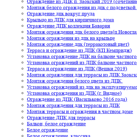
Ограждение из ДПК п. Заокский 2019 (сочетание
Монтаж белого ограждения из дпк с подсветкой.
Ограждение дпк вокруг пруда
Крыльцо из ДПК для кирпичного дома
Ограждение ДПК коллекция Бавария
Монтаж ограждения дпк белого цвета(п.Новогла
Монтаж ограждения из дпк на крыльце
Монтаж ограждение дпк (терракотовый цвет)
Терраса и ограждение из ДПК (КП Кемпридж)
Установка ограждение ДПК на балконе частного
Установка ограждений из ДПК балконе частного
Терраса и ограждение из ДПК (Вешки 2019)
Монтаж ограждения для террасы из ДПК.Заокск
Монтаж ограждения белого цвета из ДПК.
Установка ограждений из дпк на эксплуатируем
Установка ограждения из ДПК (г. Видное)
Ограждение из ДПК (Васильково 2016 года)
Монтаж ограждения для террасы из ДПК
Монтаж террасы и ограждения в частном доме
Ограждение ДПК для террасы
Балкон, белое ограждение
Белое ограждение
Белое ограждение, классика