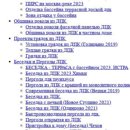
ПИРС на москва-реке 2023
Отделка бассейна террасной доской дпк
Зона отдыха у бассейна
Обшивка цоколя из ДПК
Отделка цоколя фасадной панелью ДПК
Обшивка цоколя из ДПК в частном доме
Проекты грядок из ДПК
Установка грядок из ДПК (Голицыно 2019)
Теплые грядки из ДПК
Грядки из ДПК
Беседки и Перголы ДПК
БЕСЕДКА - ТЕРРАСА с бассейном 2023. ИСТРА
Беседка из ДПК 2023 Химки
Пергола для таунхауса
Пергола из ДПК с крышей из монолитного поли
Современная беседка из ДПК (Вешки 2019)
Беседка из ДПК.
Беседка с печкой (Новое Ступино 2021)
Беседка из ДПК (Одинцово 2021)
Быстровозводимая пергола из дпк.
Пергола открытая из ДПК
Пристройка к дому (беседка) Чехов