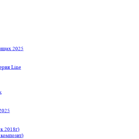
тищах 2025
рия Line
к
2025
к 2018г)
 композит)