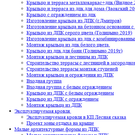
Крыльцо и терраса металлокаркас+дпк (Видное 
Крыльцо и терраса из дпк для дома (Заокский 20
Крыльцо с ограждением из дпк
Изготовление крыльца из ДПК (г.Дмитров)
Изготовление крыльца на бетонном основании 
Крыльцо из ДПК серого цвета (Голицыно 2019)
Изготовление крыльца из дпк с комбинированн
Монтаж крыльца из дпк белого цвета.
Крыльцо из дпк для бани (Голицыно 2019г)
Монтаж крыльца и лестницы из ДПК
Строительство террасы с лестницей в загородно
Строительство террасы монтаж ступеней
Монтаж крыльца и ограждения из ДПК
Входная группа
Входная группа с белым ограждением
Крыльцо из ДПК с белым ограждением
Крыльцо из ДПК с ограждением
Монтаж крыльца из ДПК
Эксплуатируемая кровля
Эксплуатируемая кровля в КП Лесная сказка
Проект зоны отдыха на крыше
Малые архитектурные формы из ДПК