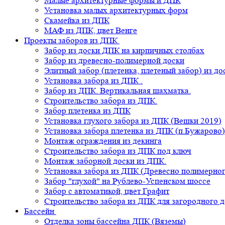
Малые архитектурные формы и ДПК
Установка малых архитектурных форм
Скамейка из ДПК
МАФ из ДПК, цвет Венге
Проекты заборов из ДПК
Забор из доски ДПК на кирпичных столбах
Забор из древесно-полимерной доски
Элитный забор (плетенка, плетеный забор) из д
Установка забора из ДПК .
Забор из ДПК. Вертикальная шахматка.
Строительство забора из ДПК.
Забор плетенка из ДПК
Установка глухого забора из ДПК (Вешки 2019)
Установка забора плетенка из ДПК (п.Бужарово)
Монтаж ограждения из декинга
Строительство забора из ДПК под ключ
Монтаж заборной доски из ДПК.
Установка забора из ДПК (Древесно полимерног
Забор "глухой" на Рублево-Успенском шоссе
Забор с автоматикой, цвет Графит
Строительство забора из ДПК для загородного 
Бассейн
Отделка зоны бассейна ДПК (Вяземы)