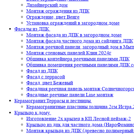
Дизайнерский дом
Монтаж ограждения из ДПК
Ограждение, цвет Венге
Установка ограждений в загородном доме
Фасады из ДПК
Монтаж фасада из ДПК в загородном доме
Монтаж фасада частного дома из сайдинга ДПК
Монтаж реечной панели ,загородный дом в Мы
Монтаж стеновых панелей Клин 2024г
Обшивка контейнера реечными панелями ДПК
Обшивка помещения реечными панелями ДПК се
Фасад из ДПК
Фасад с террасой
Фасад, цвет Бежевый
Фасадная реечная панель монтаж Солнечногорс
Фасадные реечные панели Line монтаж
Керамогранит.Террасы и лестницы
Керамогранитные пластины толщина 2см Истра.
Крыльцо к дому
Изготовление 2х крылец в КП Лесной пейзаж-2
Крыльцо из дпк для частного дома (НароФоминс
Монтаж крыльца из ДПК (древесно полимерный