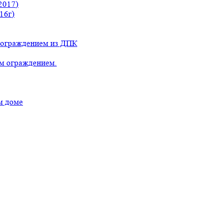
2017)
16г)
с ограждением из ДПК
ым ограждением.
м доме