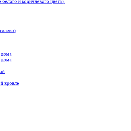
 белого и коричневого цвета).
голево)
 дома
 дома
ий
ой кровле