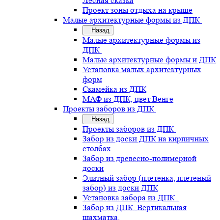
Лесная сказка
Проект зоны отдыха на крыше
Малые архитектурные формы из ДПК
Назад
Малые архитектурные формы из
ДПК
Малые архитектурные формы и ДПК
Установка малых архитектурных
форм
Скамейка из ДПК
МАФ из ДПК, цвет Венге
Проекты заборов из ДПК
Назад
Проекты заборов из ДПК
Забор из доски ДПК на кирпичных
столбах
Забор из древесно-полимерной
доски
Элитный забор (плетенка, плетеный
забор) из доски ДПК
Установка забора из ДПК .
Забор из ДПК. Вертикальная
шахматка.