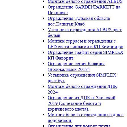
Монтаж белого ограждения ALBUS
Ограждение GARDENPARKETT на
Покровке
Ограждения Тульская область
пос.Капитан Клаб
Установка ограждения ALBUS цвет
белый
Монтаж террасы и ограждения с
LED светильниками в КП Кембридж
Ограждение графит серия SIMPLEX
КП Фаворит
Ограждение серия Бавария
(Волокаламск 2018)
Установка ограждения SIMPLEX
цвет бук
Монтаж белого ограждения ДПК
2024
Ограждение из ДПК п. Заокский
2019 (сочетание белого и
коричневого цвета).
Монтаж белого ограждения из дпк с
подсветкой.
Ограждение дпк вокруг пруда