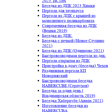
2023. ИСТРА
Беседка из ДПК 2023 Химки
Пергола для таунхауса
Пергола из ДПК с крышей из
монолитного поликарбоната
Современная беседка из ДПК
(Вешки 2019)
Беседка из ДПК.
Беседка с печкой (Новое Ступино
2021)
Беседка из ДПК (Одинцово 2021)
Быстровозводимая пергола из дпк.
Пергола открытая из ДПК
Пристройка к дому (беседка) Чехов
Раздвижная пергола КП
Новорижский
Быстровозводимая беседка
HABERCUBE (Серпухов)
Беседка за один день (
Владимирская область 2019)
Беседка Хаберкубе (Анапа 2021)
Изготовление беседки из
HABERCUBA