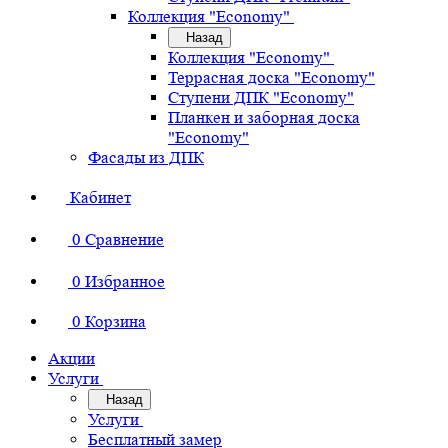
Коллекция "Economy"
Назад
Коллекция "Economy"
Террасная доска "Economy"
Ступени ДПК "Economy"
Планкен и заборная доска
"Economy"
Фасады из ДПК
Кабинет
0
Сравнение
0
Избранное
0
Корзина
Акции
Услуги
Назад
Услуги
Бесплатный замер