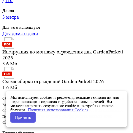
ДПК
Длина
3 метра
Для чего используют
Для дома и дачи
Инструкция по монтажу ограждения дпк GardenParkett
2026
3,6 Мб
Схема сборки ограждений GardenParkett 2026
1,6 Мб
Мы используем cookies и рекомендательные технологии для
Оформить заказ на нашем сайте легко. Просто добавьте
персонализации сервисов и удобства пользователей. Вы
выбранные товары в корзину, а затем перейдите на
можете запретить сохранение cookie в настройках своего
браузера.
Политика использования Cookies
страницу Корзина, проверьте правильность заказанных
позиций и нажмите кнопку «Оформить заказ» или
Принять
«Быстрый заказ».