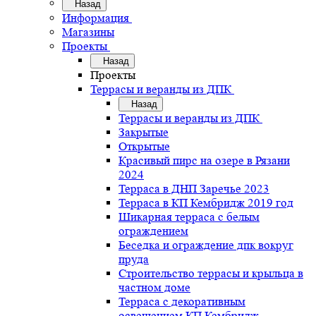
Назад
Информация
Магазины
Проекты
Назад
Проекты
Террасы и веранды из ДПК
Назад
Террасы и веранды из ДПК
Закрытые
Открытые
Красивый пирс на озере в Рязани
2024
Терраса в ДНП Заречье 2023
Терраса в КП Кембридж 2019 год
Шикарная терраса с белым
ограждением
Беседка и ограждение дпк вокруг
пруда
Строительство террасы и крыльца в
частном доме
Терраса с декоративным
освещением КП Кембридж