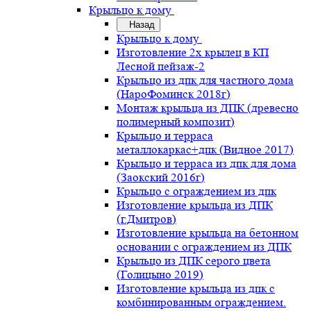
Крыльцо к дому
Назад
Крыльцо к дому
Изготовление 2х крылец в КП
Лесной пейзаж-2
Крыльцо из дпк для частного дома
(НароФоминск 2018г)
Монтаж крыльца из ДПК (древесно
полимерный композит)
Крыльцо и терраса
металлокаркас+дпк (Видное 2017)
Крыльцо и терраса из дпк для дома
(Заокский 2016г)
Крыльцо с ограждением из дпк
Изготовление крыльца из ДПК
(г.Дмитров)
Изготовление крыльца на бетонном
основании с ограждением из ДПК
Крыльцо из ДПК серого цвета
(Голицыно 2019)
Изготовление крыльца из дпк с
комбинированным ограждением.