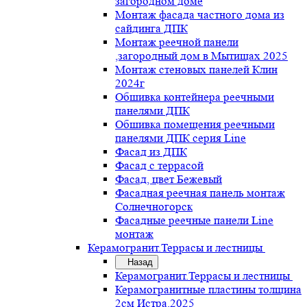
загородном доме
Монтаж фасада частного дома из
сайдинга ДПК
Монтаж реечной панели
,загородный дом в Мытищах 2025
Монтаж стеновых панелей Клин
2024г
Обшивка контейнера реечными
панелями ДПК
Обшивка помещения реечными
панелями ДПК серия Line
Фасад из ДПК
Фасад с террасой
Фасад, цвет Бежевый
Фасадная реечная панель монтаж
Солнечногорск
Фасадные реечные панели Line
монтаж
Керамогранит.Террасы и лестницы
Назад
Керамогранит.Террасы и лестницы
Керамогранитные пластины толщина
2см Истра.2025