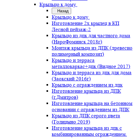
Крыльцо к дому
Назад
Крыльцо к дому
Изготовление 2х крылец в КП
Лесной пейзаж-2
Крыльцо из дпк для частного дома
(НароФоминск 2018г)
Монтаж крыльца из ДПК (древесно
полимерный композит)
Крыльцо и терраса
металлокаркас+дпк (Видное 2017)
Крыльцо и терраса из дпк для дома
(Заокский 2016г)
Крыльцо с ограждением из дпк
Изготовление крыльца из ДПК
(г.Дмитров)
Изготовление крыльца на бетонном
основании с ограждением из ДПК
Крыльцо из ДПК серого цвета
(Голицыно 2019)
Изготовление крыльца из дпк с
комбинированным ограждением.