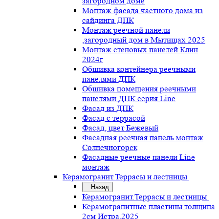
загородном доме
Монтаж фасада частного дома из
сайдинга ДПК
Монтаж реечной панели
,загородный дом в Мытищах 2025
Монтаж стеновых панелей Клин
2024г
Обшивка контейнера реечными
панелями ДПК
Обшивка помещения реечными
панелями ДПК серия Line
Фасад из ДПК
Фасад с террасой
Фасад, цвет Бежевый
Фасадная реечная панель монтаж
Солнечногорск
Фасадные реечные панели Line
монтаж
Керамогранит.Террасы и лестницы
Назад
Керамогранит.Террасы и лестницы
Керамогранитные пластины толщина
2см Истра.2025