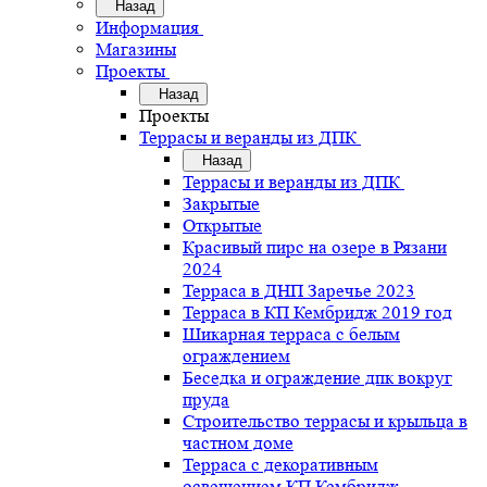
Назад
Информация
Магазины
Проекты
Назад
Проекты
Террасы и веранды из ДПК
Назад
Террасы и веранды из ДПК
Закрытые
Открытые
Красивый пирс на озере в Рязани
2024
Терраса в ДНП Заречье 2023
Терраса в КП Кембридж 2019 год
Шикарная терраса с белым
ограждением
Беседка и ограждение дпк вокруг
пруда
Строительство террасы и крыльца в
частном доме
Терраса с декоративным
освещением КП Кембридж