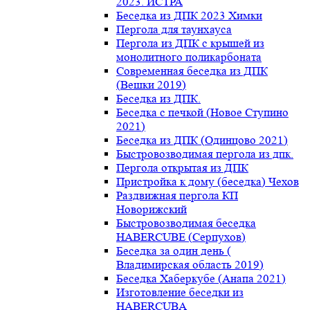
2023. ИСТРА
Беседка из ДПК 2023 Химки
Пергола для таунхауса
Пергола из ДПК с крышей из
монолитного поликарбоната
Современная беседка из ДПК
(Вешки 2019)
Беседка из ДПК.
Беседка с печкой (Новое Ступино
2021)
Беседка из ДПК (Одинцово 2021)
Быстровозводимая пергола из дпк.
Пергола открытая из ДПК
Пристройка к дому (беседка) Чехов
Раздвижная пергола КП
Новорижский
Быстровозводимая беседка
HABERCUBE (Серпухов)
Беседка за один день (
Владимирская область 2019)
Беседка Хаберкубе (Анапа 2021)
Изготовление беседки из
HABERCUBA