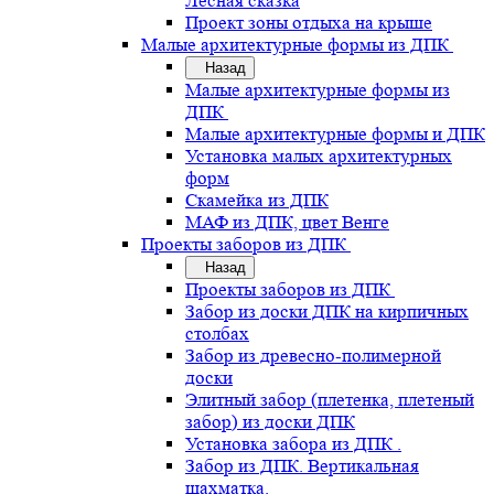
Лесная сказка
Проект зоны отдыха на крыше
Малые архитектурные формы из ДПК
Назад
Малые архитектурные формы из
ДПК
Малые архитектурные формы и ДПК
Установка малых архитектурных
форм
Скамейка из ДПК
МАФ из ДПК, цвет Венге
Проекты заборов из ДПК
Назад
Проекты заборов из ДПК
Забор из доски ДПК на кирпичных
столбах
Забор из древесно-полимерной
доски
Элитный забор (плетенка, плетеный
забор) из доски ДПК
Установка забора из ДПК .
Забор из ДПК. Вертикальная
шахматка.