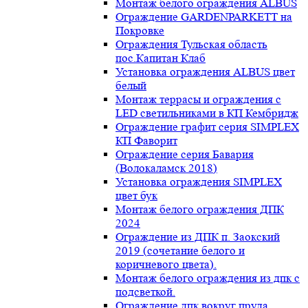
Монтаж белого ограждения ALBUS
Ограждение GARDENPARKETT на
Покровке
Ограждения Тульская область
пос.Капитан Клаб
Установка ограждения ALBUS цвет
белый
Монтаж террасы и ограждения с
LED светильниками в КП Кембридж
Ограждение графит серия SIMPLEX
КП Фаворит
Ограждение серия Бавария
(Волокаламск 2018)
Установка ограждения SIMPLEX
цвет бук
Монтаж белого ограждения ДПК
2024
Ограждение из ДПК п. Заокский
2019 (сочетание белого и
коричневого цвета).
Монтаж белого ограждения из дпк с
подсветкой.
Ограждение дпк вокруг пруда