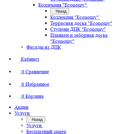
Коллекция "Economy"
Назад
Коллекция "Economy"
Террасная доска "Economy"
Ступени ДПК "Economy"
Планкен и заборная доска
"Economy"
Фасады из ДПК
Кабинет
0
Сравнение
0
Избранное
0
Корзина
Акции
Услуги
Назад
Услуги
Бесплатный замер