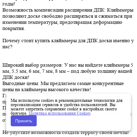
годы!
Возможность компенсации расширения ДПК: Кляйммеры
позволяют доске свободно расширяться и сжиматься при
изменении температуры, предотвращая деформацию
покрытия.
Почему стоит купить кляйммеры для ДПК доски именно у
нас?
Широкий выбор размеров: У нас вы найдете кляйммеры 5
мм, 5.5 мм, 6 мм, 7 мм, 8 мм – под любую толщину вашей
ДПК доски!
Выгодные цены: Мы предлагаем самые конкурентные
цены на кляйммеры высокого качества!
Гарантия качества: Мы уверены в качестве нашей
Мы используем cookies и рекомендательные технологии для
продукции и предоставляем гарантию на все кляйммеры.
персонализации сервисов и удобства пользователей. Вы
Профессиональная консультация: Наши специалисты
можете запретить сохранение cookie в настройках своего
браузера.
Политика использования Cookies
помогут вам подобрать подходящий размер кляйммера и
ответят на все ваши вопросы.
Принять
Не упустите возможность создать террасу своей мечты!