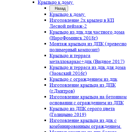
Крыльцо к дому
Назад
Крыльцо к дому
Изготовление 2х крылец в КП
Лесной пейзаж-2
Крыльцо из дпк для частного дома
(НароФоминск 2018г)
Монтаж крыльца из ДПК (древесно
полимерный композит)
Крыльцо и терраса
металлокаркас+дпк (Видное 2017)
Крыльцо и терраса из дпк для дома
(Заокский 2016г)
Крыльцо с ограждением из дпк
Изготовление крыльца из ДПК
(г.Дмитров)
Изготовление крыльца на бетонном
основании с ограждением из ДПК
Крыльцо из ДПК серого цвета
(Голицыно 2019)
Изготовление крыльца из дпк с
комбинированным ограждением.