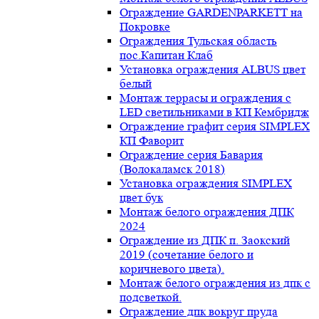
Ограждение GARDENPARKETT на
Покровке
Ограждения Тульская область
пос.Капитан Клаб
Установка ограждения ALBUS цвет
белый
Монтаж террасы и ограждения с
LED светильниками в КП Кембридж
Ограждение графит серия SIMPLEX
КП Фаворит
Ограждение серия Бавария
(Волокаламск 2018)
Установка ограждения SIMPLEX
цвет бук
Монтаж белого ограждения ДПК
2024
Ограждение из ДПК п. Заокский
2019 (сочетание белого и
коричневого цвета).
Монтаж белого ограждения из дпк с
подсветкой.
Ограждение дпк вокруг пруда