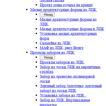
Лесная сказка
Проект зоны отдыха на крыше
Малые архитектурные формы из ДПК
Назад
Малые архитектурные формы из
ДПК
Малые архитектурные формы и ДПК
Установка малых архитектурных
форм
Скамейка из ДПК
МАФ из ДПК, цвет Венге
Проекты заборов из ДПК
Назад
Проекты заборов из ДПК
Забор из доски ДПК на кирпичных
столбах
Забор из древесно-полимерной
доски
Элитный забор (плетенка, плетеный
забор) из доски ДПК
Установка забора из ДПК .
Забор из ДПК. Вертикальная
шахматка.