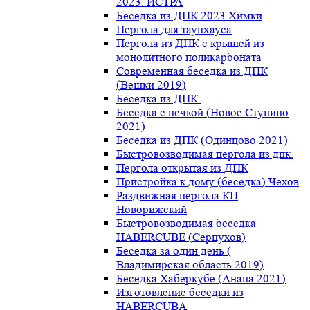
2023. ИСТРА
Беседка из ДПК 2023 Химки
Пергола для таунхауса
Пергола из ДПК с крышей из
монолитного поликарбоната
Современная беседка из ДПК
(Вешки 2019)
Беседка из ДПК.
Беседка с печкой (Новое Ступино
2021)
Беседка из ДПК (Одинцово 2021)
Быстровозводимая пергола из дпк.
Пергола открытая из ДПК
Пристройка к дому (беседка) Чехов
Раздвижная пергола КП
Новорижский
Быстровозводимая беседка
HABERCUBE (Серпухов)
Беседка за один день (
Владимирская область 2019)
Беседка Хаберкубе (Анапа 2021)
Изготовление беседки из
HABERCUBA