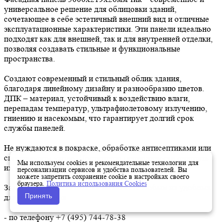
универсальное решение для облицовки зданий,
сочетающее в себе эстетичный внешний вид и отличные
эксплуатационные характеристики. Эти панели идеально
подходят как для внешней, так и для внутренней отделки,
позволяя создавать стильные и функциональные
пространства.
Создают современный и стильный облик здания,
благодаря линейному дизайну и разнообразию цветов.
ДПК – материал, устойчивый к воздействию влаги,
перепадам температур, ультрафиолетовому излучению,
гниению и насекомым, что гарантирует долгий срок
службы панелей.
Не нуждаются в покраске, обработке антисептиками или
специальном уходе. Достаточно периодически очищать
Мы используем cookies и рекомендательные технологии для
их от загрязнений водой.
персонализации сервисов и удобства пользователей. Вы
можете запретить сохранение cookie в настройках своего
браузера.
Политика использования Cookies
Заказать Фасадная панель вы можете любым из удобных
Принять
для вас способов:
- по телефону +7 (495) 744-78-38