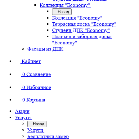
Коллекция "Economy"
Назад
Коллекция "Economy"
Террасная доска "Economy"
Ступени ДПК "Economy"
Планкен и заборная доска
"Economy"
Фасады из ДПК
Кабинет
0
Сравнение
0
Избранное
0
Корзина
Акции
Услуги
Назад
Услуги
Бесплатный замер