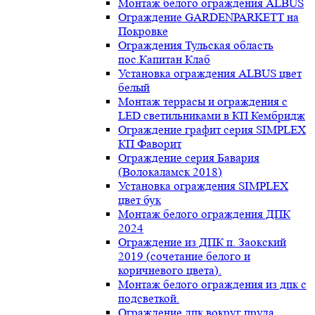
Монтаж белого ограждения ALBUS
Ограждение GARDENPARKETT на
Покровке
Ограждения Тульская область
пос.Капитан Клаб
Установка ограждения ALBUS цвет
белый
Монтаж террасы и ограждения с
LED светильниками в КП Кембридж
Ограждение графит серия SIMPLEX
КП Фаворит
Ограждение серия Бавария
(Волокаламск 2018)
Установка ограждения SIMPLEX
цвет бук
Монтаж белого ограждения ДПК
2024
Ограждение из ДПК п. Заокский
2019 (сочетание белого и
коричневого цвета).
Монтаж белого ограждения из дпк с
подсветкой.
Ограждение дпк вокруг пруда