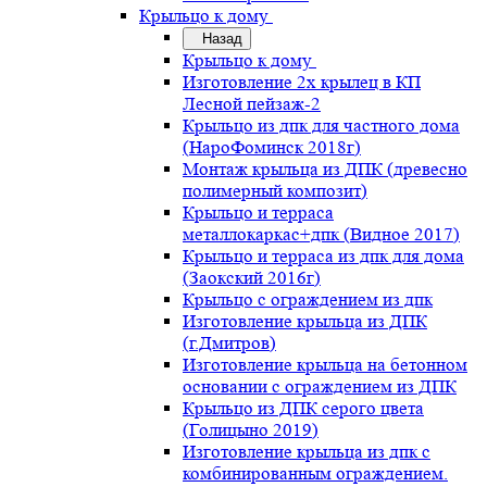
Крыльцо к дому
Назад
Крыльцо к дому
Изготовление 2х крылец в КП
Лесной пейзаж-2
Крыльцо из дпк для частного дома
(НароФоминск 2018г)
Монтаж крыльца из ДПК (древесно
полимерный композит)
Крыльцо и терраса
металлокаркас+дпк (Видное 2017)
Крыльцо и терраса из дпк для дома
(Заокский 2016г)
Крыльцо с ограждением из дпк
Изготовление крыльца из ДПК
(г.Дмитров)
Изготовление крыльца на бетонном
основании с ограждением из ДПК
Крыльцо из ДПК серого цвета
(Голицыно 2019)
Изготовление крыльца из дпк с
комбинированным ограждением.