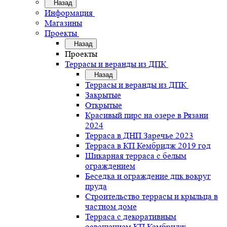
Назад
Информация
Магазины
Проекты
Назад
Проекты
Террасы и веранды из ДПК
Назад
Террасы и веранды из ДПК
Закрытые
Открытые
Красивый пирс на озере в Рязани
2024
Терраса в ДНП Заречье 2023
Терраса в КП Кембридж 2019 год
Шикарная терраса с белым
ограждением
Беседка и ограждение дпк вокруг
пруда
Строительство террасы и крыльца в
частном доме
Терраса с декоративным
освещением КП Кембридж