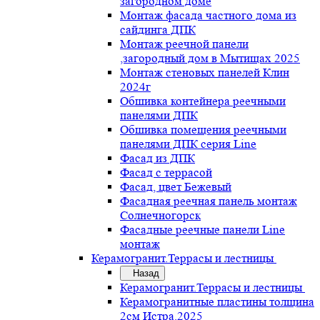
загородном доме
Монтаж фасада частного дома из
сайдинга ДПК
Монтаж реечной панели
,загородный дом в Мытищах 2025
Монтаж стеновых панелей Клин
2024г
Обшивка контейнера реечными
панелями ДПК
Обшивка помещения реечными
панелями ДПК серия Line
Фасад из ДПК
Фасад с террасой
Фасад, цвет Бежевый
Фасадная реечная панель монтаж
Солнечногорск
Фасадные реечные панели Line
монтаж
Керамогранит.Террасы и лестницы
Назад
Керамогранит.Террасы и лестницы
Керамогранитные пластины толщина
2см Истра.2025