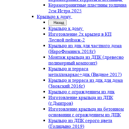
Керамогранитные пластины толщина
2см Истра.2025
Крыльцо к дому
Назад
Крыльцо к дому
Изготовление 2х крылец в КП
Лесной пейзаж-2
Крыльцо из дпк для частного дома
(НароФоминск 2018г)
Монтаж крыльца из ДПК (древесно
полимерный композит)
Крыльцо и терраса
металлокаркас+дпк (Видное 2017)
Крыльцо и терраса из дпк для дома
(Заокский 2016г)
Крыльцо с ограждением из дпк
Изготовление крыльца из ДПК
(г.Дмитров)
Изготовление крыльца на бетонном
основании с ограждением из ДПК
Крыльцо из ДПК серого цвета
(Голицыно 2019)