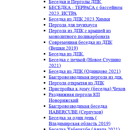
Беседки и Перголы ДПК
БЕСЕДКА - ТЕРРАСА с бассейном
2023. ИСТРА
Беседка из ДПК 2023 Химки
Пергола для таунхауса
Пергола из ДПК с крышей из
монолитного поликарбоната
Современная беседка из ДПК
(Вешки 2019)
Беседка из ДПК.
Беседка с печкой (Новое Ступино
2021)
Беседка из ДПК (Одинцово 2021)
Быстровозводимая пергола из дпк.
Пергола открытая из ДПК
Пристройка к дому (беседка) Чехов
Раздвижная пергола КП
Новорижский
Быстровозводимая беседка
HABERCUBE (Серпухов)
Беседка за один день (
Владимирская область 2019)
Беседка Хаберкубе (Анапа 2021)