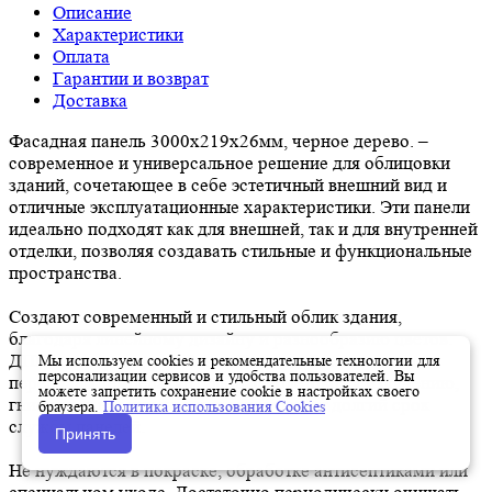
Описание
Характеристики
Оплата
Гарантии и возврат
Доставка
Фасадная панель 3000х219х26мм, черное дерево. –
современное и универсальное решение для облицовки
зданий, сочетающее в себе эстетичный внешний вид и
отличные эксплуатационные характеристики. Эти панели
идеально подходят как для внешней, так и для внутренней
отделки, позволяя создавать стильные и функциональные
пространства.
Создают современный и стильный облик здания,
благодаря линейному дизайну и разнообразию цветов.
ДПК – материал, устойчивый к воздействию влаги,
Мы используем cookies и рекомендательные технологии для
персонализации сервисов и удобства пользователей. Вы
перепадам температур, ультрафиолетовому излучению,
можете запретить сохранение cookie в настройках своего
гниению и насекомым, что гарантирует долгий срок
браузера.
Политика использования Cookies
службы панелей.
Принять
Не нуждаются в покраске, обработке антисептиками или