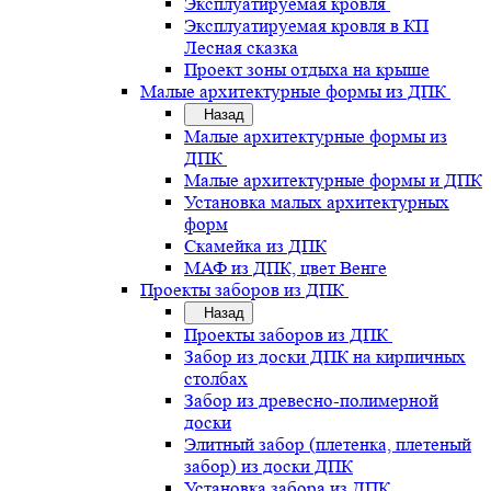
Эксплуатируемая кровля
Эксплуатируемая кровля в КП
Лесная сказка
Проект зоны отдыха на крыше
Малые архитектурные формы из ДПК
Назад
Малые архитектурные формы из
ДПК
Малые архитектурные формы и ДПК
Установка малых архитектурных
форм
Скамейка из ДПК
МАФ из ДПК, цвет Венге
Проекты заборов из ДПК
Назад
Проекты заборов из ДПК
Забор из доски ДПК на кирпичных
столбах
Забор из древесно-полимерной
доски
Элитный забор (плетенка, плетеный
забор) из доски ДПК
Установка забора из ДПК .