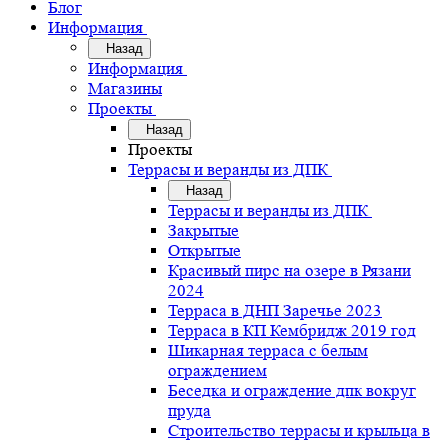
Блог
Информация
Назад
Информация
Магазины
Проекты
Назад
Проекты
Террасы и веранды из ДПК
Назад
Террасы и веранды из ДПК
Закрытые
Открытые
Красивый пирс на озере в Рязани
2024
Терраса в ДНП Заречье 2023
Терраса в КП Кембридж 2019 год
Шикарная терраса с белым
ограждением
Беседка и ограждение дпк вокруг
пруда
Строительство террасы и крыльца в