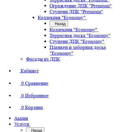
Ограждение ДПК "Premium"
Ступени ДПК "Premium"
Коллекция "Economy"
Назад
Коллекция "Economy"
Террасная доска "Economy"
Ступени ДПК "Economy"
Планкен и заборная доска
"Economy"
Фасады из ДПК
Кабинет
0
Сравнение
0
Избранное
0
Корзина
Акции
Услуги
Назад