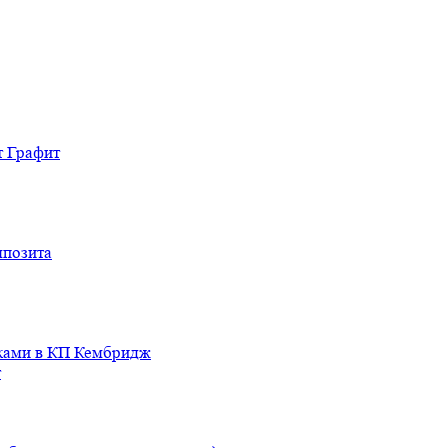
т Графит
мпозита
иками в КП Кембридж
т