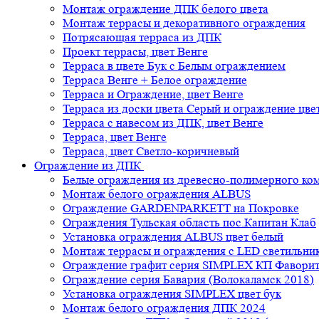
Монтаж ограждение ДПК белого цвета
Монтаж террасы и декоративного ограждения
Потрясающая терраса из ДПК
Проект террасы, цвет Венге
Терраса в цвете Бук с Белым ограждением
Терраса Венге + Белое ограждение
Терраса и Ограждение, цвет Венге
Терраса из доски цвета Серый и ограждение цве
Терраса с навесом из ДПК, цвет Венге
Терраса, цвет Венге
Терраса, цвет Светло-коричневый
Ограждение из ДПК
Белые ограждения из древесно-полимерного ко
Монтаж белого ограждения ALBUS
Ограждение GARDENPARKETT на Покровке
Ограждения Тульская область пос.Капитан Клаб
Установка ограждения ALBUS цвет белый
Монтаж террасы и ограждения с LED светильн
Ограждение графит серия SIMPLEX КП Фавори
Ограждение серия Бавария (Волокаламск 2018)
Установка ограждения SIMPLEX цвет бук
Монтаж белого ограждения ДПК 2024