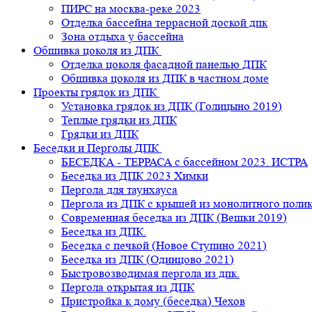
ПИРС на москва-реке 2023
Отделка бассейна террасной доской дпк
Зона отдыха у бассейна
Обшивка цоколя из ДПК
Отделка цоколя фасадной панелью ДПК
Обшивка цоколя из ДПК в частном доме
Проекты грядок из ДПК
Установка грядок из ДПК (Голицыно 2019)
Теплые грядки из ДПК
Грядки из ДПК
Беседки и Перголы ДПК
БЕСЕДКА - ТЕРРАСА с бассейном 2023. ИСТРА
Беседка из ДПК 2023 Химки
Пергола для таунхауса
Пергола из ДПК с крышей из монолитного поли
Современная беседка из ДПК (Вешки 2019)
Беседка из ДПК.
Беседка с печкой (Новое Ступино 2021)
Беседка из ДПК (Одинцово 2021)
Быстровозводимая пергола из дпк.
Пергола открытая из ДПК
Пристройка к дому (беседка) Чехов