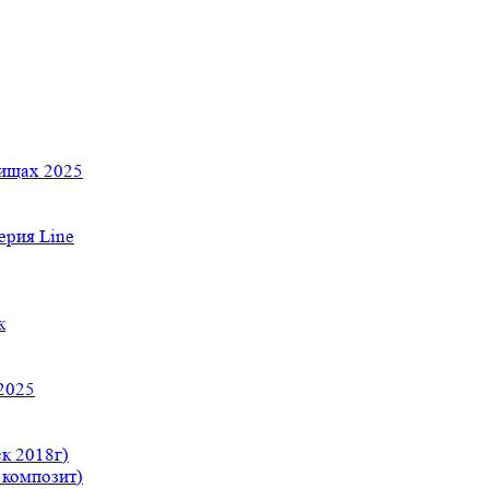
тищах 2025
рия Line
к
2025
к 2018г)
 композит)