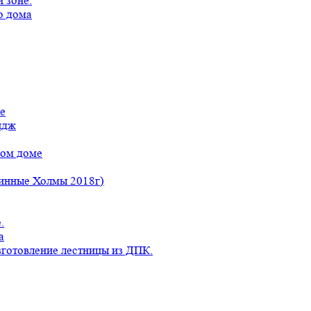
 зоне.
о дома
е
идж
ном доме
линные Холмы 2018г)
.
а
готовление лестницы из ДПК.