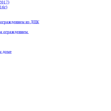
2017)
16г)
с ограждением из ДПК
ым ограждением.
м доме