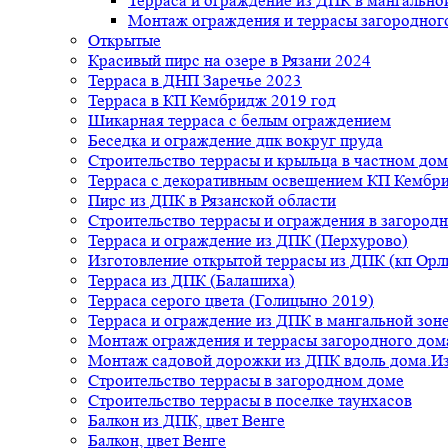
Терраса и ограждение из ДПК в мангальной
Монтаж ограждения и террасы загородног
Открытые
Красивый пирс на озере в Рязани 2024
Терраса в ДНП Заречье 2023
Терраса в КП Кембридж 2019 год
Шикарная терраса с белым ограждением
Беседка и ограждение дпк вокруг пруда
Строительство террасы и крыльца в частном дом
Терраса с декоративным освещением КП Кембр
Пирс из ДПК в Рязанской области
Строительство террасы и ограждения в загород
Терраса и ограждение из ДПК (Перхурово)
Изготовление открытой террасы из ДПК (кп Ор
Терраса из ДПК (Балашиха)
Терраса серого цвета (Голицыно 2019)
Терраса и ограждение из ДПК в мангальной зоне
Монтаж ограждения и террасы загородного дом
Монтаж садовой дорожки из ДПК вдоль дома.Из
Строительство террасы в загородном доме
Строительство террасы в поселке таунхасов
Балкон из ДПК, цвет Венге
Балкон, цвет Венге