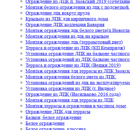
Ограждение из ДПК п. Заокский 2019 (сочетание
Монтаж белого ограждения из дпк с подсветкой.
Ограждение дпк вокруг пруда
Крыльцо из ДПК для кирпичного дома
Ограждение ДПК коллекция Бавария
Монтаж ограждения дпк белого цвета(п.Новогла
Монтаж ограждения из дпк на крыльце
Монтаж ограждение дпк (терракотовый цвет)
Терраса и ограждение из ДПК (КП Кемпридж)
Установка ограждение ДПК на балконе частного
Установка ограждений из ДПК балконе частного
Терраса и ограждение из ДПК (Вешки 2019)
Монтаж ограждения для террасы из ДПК.Заокск
Монтаж ограждения белого цвета из ДПК.
Установка ограждений из дпк на эксплуатируем
Установка ограждения из ДПК (г. Видное)
Ограждение из ДПК (Васильково 2016 года)
Монтаж ограждения для террасы из ДПК
Монтаж террасы и ограждения в частном доме
Ограждение ДПК для террасы
Балкон, белое ограждение
Белое ограждение
Белое ограждение, классика