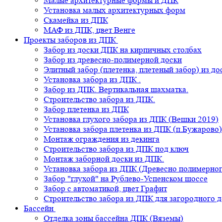
Малые архитектурные формы и ДПК
Установка малых архитектурных форм
Скамейка из ДПК
МАФ из ДПК, цвет Венге
Проекты заборов из ДПК
Забор из доски ДПК на кирпичных столбах
Забор из древесно-полимерной доски
Элитный забор (плетенка, плетеный забор) из д
Установка забора из ДПК .
Забор из ДПК. Вертикальная шахматка.
Строительство забора из ДПК.
Забор плетенка из ДПК
Установка глухого забора из ДПК (Вешки 2019)
Установка забора плетенка из ДПК (п.Бужарово)
Монтаж ограждения из декинга
Строительство забора из ДПК под ключ
Монтаж заборной доски из ДПК.
Установка забора из ДПК (Древесно полимерног
Забор "глухой" на Рублево-Успенском шоссе
Забор с автоматикой, цвет Графит
Строительство забора из ДПК для загородного 
Бассейн
Отделка зоны бассейна ДПК (Вяземы)