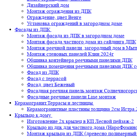
Дизайнерский дом
Монтаж ограждения из ДПК
Ограждение, цвет Венге
Установка ограждений в загородном доме
Фасады из ДПК
Монтаж фасада из ДПК в загородном доме
Монтаж фасада частного дома из сайдинга ДПК
Монтаж реечной панели ,загородный дом в Мы
Монтаж стеновых панелей Клин 2024г
Обшивка контейнера реечными панелями ДПК
Обшивка помещения реечными панелями ДПК се
Фасад из ДПК
Фасад с террасой
Фасад, цвет Бежевый
Фасадная реечная панель монтаж Солнечногорс
Фасадные реечные панели Line монтаж
Керамогранит.Террасы и лестницы
Керамогранитные пластины толщина 2см Истра.
Крыльцо к дому
Изготовление 2х крылец в КП Лесной пейзаж-2
Крыльцо из дпк для частного дома (НароФоминс
Монтаж крыльца из ДПК (древесно полимерный