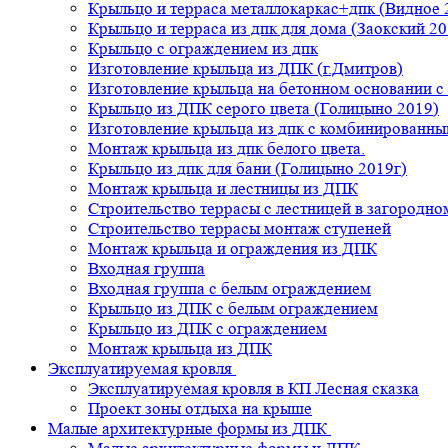
Крыльцо и терраса металлокаркас+дпк (Видное 
Крыльцо и терраса из дпк для дома (Заокский 20
Крыльцо с ограждением из дпк
Изготовление крыльца из ДПК (г.Дмитров)
Изготовление крыльца на бетонном основании 
Крыльцо из ДПК серого цвета (Голицыно 2019)
Изготовление крыльца из дпк с комбинированн
Монтаж крыльца из дпк белого цвета.
Крыльцо из дпк для бани (Голицыно 2019г)
Монтаж крыльца и лестницы из ДПК
Строительство террасы с лестницей в загородно
Строительство террасы монтаж ступеней
Монтаж крыльца и ограждения из ДПК
Входная группа
Входная группа с белым ограждением
Крыльцо из ДПК с белым ограждением
Крыльцо из ДПК с ограждением
Монтаж крыльца из ДПК
Эксплуатируемая кровля
Эксплуатируемая кровля в КП Лесная сказка
Проект зоны отдыха на крыше
Малые архитектурные формы из ДПК