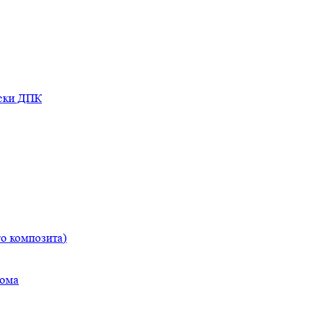
оски ДПК
о композита)
дома