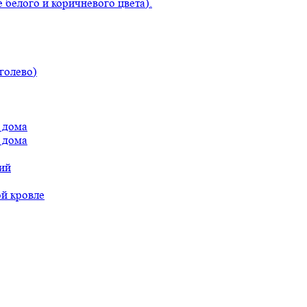
 белого и коричневого цвета).
голево)
 дома
 дома
ий
ой кровле