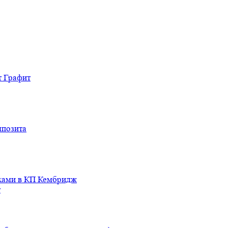
т Графит
мпозита
иками в КП Кембридж
т