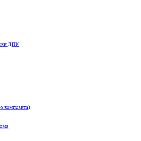
оски ДПК
о композита)
дома