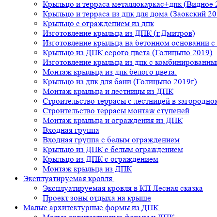
Крыльцо и терраса металлокаркас+дпк (Видное 
Крыльцо и терраса из дпк для дома (Заокский 20
Крыльцо с ограждением из дпк
Изготовление крыльца из ДПК (г.Дмитров)
Изготовление крыльца на бетонном основании 
Крыльцо из ДПК серого цвета (Голицыно 2019)
Изготовление крыльца из дпк с комбинированн
Монтаж крыльца из дпк белого цвета.
Крыльцо из дпк для бани (Голицыно 2019г)
Монтаж крыльца и лестницы из ДПК
Строительство террасы с лестницей в загородно
Строительство террасы монтаж ступеней
Монтаж крыльца и ограждения из ДПК
Входная группа
Входная группа с белым ограждением
Крыльцо из ДПК с белым ограждением
Крыльцо из ДПК с ограждением
Монтаж крыльца из ДПК
Эксплуатируемая кровля
Эксплуатируемая кровля в КП Лесная сказка
Проект зоны отдыха на крыше
Малые архитектурные формы из ДПК