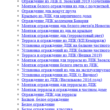
Ограждение из ДПК п. Заокский 2019 (сочетание
Монтаж белого ограждения из дпк с подсветкой.
Ограждение дпк вокруг пруда
Крыльцо из ДПК для кирпичного дома
Ограждение ДПК коллекция Бавария
Монтаж ограждения дпк белого цвета(п.Новогла
Монтаж ограждения из дпк на крыльце
Монтаж ограждение дпк (терракотовый цвет)
Терраса и ограждение из ДПК (КП Кемпридж)
Установка ограждение ДПК на балконе частного
Установка ограждений из ДПК балконе частного
Терраса и ограждение из ДПК (Вешки 2019)
Монтаж ограждения для террасы из ДПК.Заокск
Монтаж ограждения белого цвета из ДПК.
Установка ограждений из дпк на эксплуатируем
Установка ограждения из ДПК (г. Видное)
Ограждение из ДПК (Васильково 2016 года)
Монтаж ограждения для террасы из ДПК
Монтаж террасы и ограждения в частном доме
Ограждение ДПК для террасы
Балкон, белое ограждение
Белое ограждение
Белое ограждение, классика