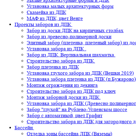
Малые архитектурные формы и ДПК
Установка малых архитектурных форм
Скамейка из ДПК
МАФ из ДПК, цвет Венге
Проекты заборов из ДПК
Забор из доски ДПК на кирпичных столбах
Забор из древесно-полимерной доски
Элитный забор (плетенка, плетеный забор) из д
Установка забора из ДПК .
Забор из ДПК. Вертикальная шахматка.
Строительство забора из ДПК.
Забор плетенка из ДПК
Установка глухого забора из ДПК (Вешки 2019)
Установка забора плетенка из ДПК (п.Бужарово)
Монтаж ограждения из декинга
Строительство забора из ДПК под ключ
Монтаж заборной доски из ДПК.
Установка забора из ДПК (Древесно полимерног
Забор "глухой" на Рублево-Успенском шоссе
Забор с автоматикой, цвет Графит
Строительство забора из ДПК для загородного 
Бассейн
Отделка зоны бассейна ДПК (Вяземы)