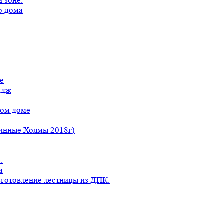
 зоне.
о дома
е
идж
ном доме
линные Холмы 2018г)
.
а
готовление лестницы из ДПК.