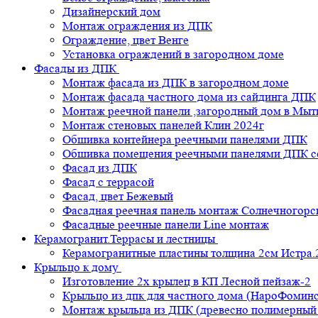
Дизайнерский дом
Монтаж ограждения из ДПК
Ограждение, цвет Венге
Установка ограждений в загородном доме
Фасады из ДПК
Монтаж фасада из ДПК в загородном доме
Монтаж фасада частного дома из сайдинга ДПК
Монтаж реечной панели ,загородный дом в Мы
Монтаж стеновых панелей Клин 2024г
Обшивка контейнера реечными панелями ДПК
Обшивка помещения реечными панелями ДПК се
Фасад из ДПК
Фасад с террасой
Фасад, цвет Бежевый
Фасадная реечная панель монтаж Солнечногорс
Фасадные реечные панели Line монтаж
Керамогранит.Террасы и лестницы
Керамогранитные пластины толщина 2см Истра.
Крыльцо к дому
Изготовление 2х крылец в КП Лесной пейзаж-2
Крыльцо из дпк для частного дома (НароФоминс
Монтаж крыльца из ДПК (древесно полимерный