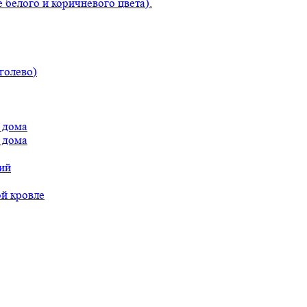
 белого и коричневого цвета).
голево)
 дома
 дома
ий
ой кровле