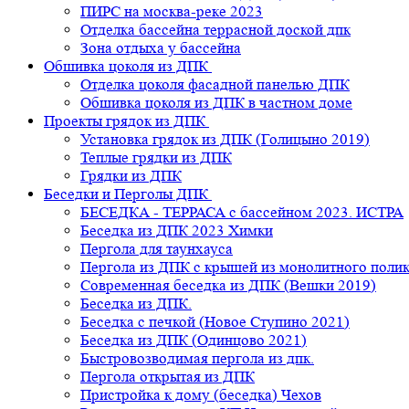
ПИРС на москва-реке 2023
Отделка бассейна террасной доской дпк
Зона отдыха у бассейна
Обшивка цоколя из ДПК
Отделка цоколя фасадной панелью ДПК
Обшивка цоколя из ДПК в частном доме
Проекты грядок из ДПК
Установка грядок из ДПК (Голицыно 2019)
Теплые грядки из ДПК
Грядки из ДПК
Беседки и Перголы ДПК
БЕСЕДКА - ТЕРРАСА с бассейном 2023. ИСТРА
Беседка из ДПК 2023 Химки
Пергола для таунхауса
Пергола из ДПК с крышей из монолитного поли
Современная беседка из ДПК (Вешки 2019)
Беседка из ДПК.
Беседка с печкой (Новое Ступино 2021)
Беседка из ДПК (Одинцово 2021)
Быстровозводимая пергола из дпк.
Пергола открытая из ДПК
Пристройка к дому (беседка) Чехов