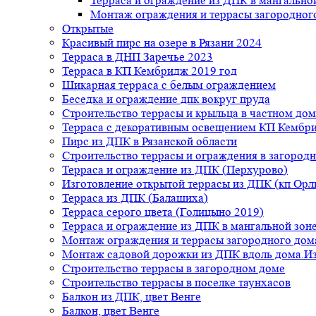
Терраса и ограждение из ДПК в мангальной
Монтаж ограждения и террасы загородног
Открытые
Красивый пирс на озере в Рязани 2024
Терраса в ДНП Заречье 2023
Терраса в КП Кембридж 2019 год
Шикарная терраса с белым ограждением
Беседка и ограждение дпк вокруг пруда
Строительство террасы и крыльца в частном дом
Терраса с декоративным освещением КП Кембр
Пирс из ДПК в Рязанской области
Строительство террасы и ограждения в загород
Терраса и ограждение из ДПК (Перхурово)
Изготовление открытой террасы из ДПК (кп Ор
Терраса из ДПК (Балашиха)
Терраса серого цвета (Голицыно 2019)
Терраса и ограждение из ДПК в мангальной зоне
Монтаж ограждения и террасы загородного дом
Монтаж садовой дорожки из ДПК вдоль дома.Из
Строительство террасы в загородном доме
Строительство террасы в поселке таунхасов
Балкон из ДПК, цвет Венге
Балкон, цвет Венге