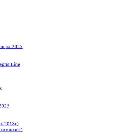
тищах 2025
рия Line
к
2025
к 2018г)
 композит)