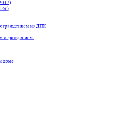
2017)
16г)
с ограждением из ДПК
ым ограждением.
м доме