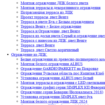
Монтаж ограждение ДПК белого цвета
Монтаж террасы и декоративного ограждения
Потрясающая терраса из ДПК
Проект террасы, цвет Венге
Терраса в цвете Бук с Белым ограждением
Терраса Венге + Белое ограждение
Терраса и Ограждение, цвет Венге
Терраса из доски цвета Серый и ограждение цве
Терраса с навесом из ДПК, цвет Венге
Терраса, цвет Венге
Терраса, цвет Светло-коричневый
Ограждение из ДПК
Белые ограждения из древесно-полимерного ко
Монтаж белого ограждения ALBUS
Ограждение GARDENPARKETT на Покровке
Ограждения Тульская область пос.Капитан Клаб
Установка ограждения ALBUS цвет белый
Монтаж террасы и ограждения с LED светильн
Ограждение графит серия SIMPLEX КП Фавори
Ограждение серия Бавария (Волокаламск 2018)
Установка ограждения SIMPLEX цвет бук
Монтаж белого ограждения ДПК 2024