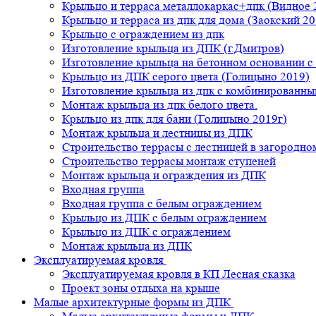
Крыльцо и терраса металлокаркас+дпк (Видное 
Крыльцо и терраса из дпк для дома (Заокский 20
Крыльцо с ограждением из дпк
Изготовление крыльца из ДПК (г.Дмитров)
Изготовление крыльца на бетонном основании 
Крыльцо из ДПК серого цвета (Голицыно 2019)
Изготовление крыльца из дпк с комбинированн
Монтаж крыльца из дпк белого цвета.
Крыльцо из дпк для бани (Голицыно 2019г)
Монтаж крыльца и лестницы из ДПК
Строительство террасы с лестницей в загородно
Строительство террасы монтаж ступеней
Монтаж крыльца и ограждения из ДПК
Входная группа
Входная группа с белым ограждением
Крыльцо из ДПК с белым ограждением
Крыльцо из ДПК с ограждением
Монтаж крыльца из ДПК
Эксплуатируемая кровля
Эксплуатируемая кровля в КП Лесная сказка
Проект зоны отдыха на крыше
Малые архитектурные формы из ДПК