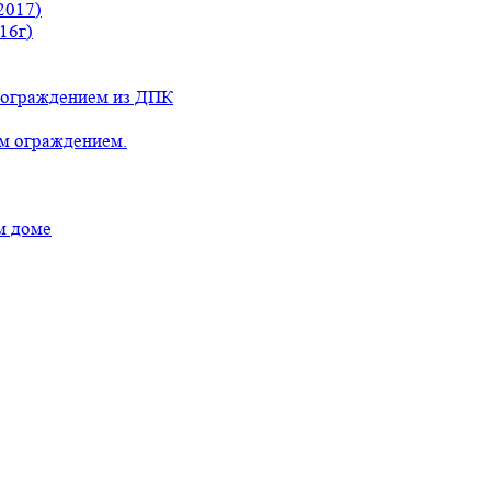
2017)
16г)
с ограждением из ДПК
ым ограждением.
м доме