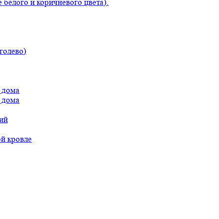
 белого и коричневого цвета).
голево)
 дома
 дома
ий
ой кровле