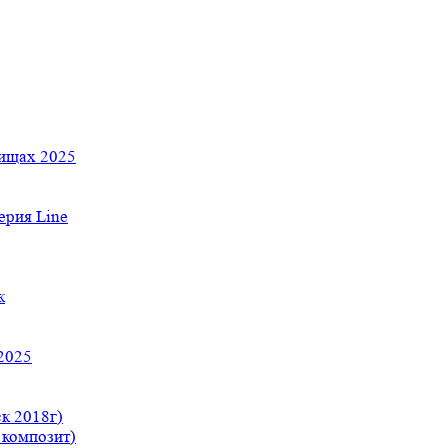
тищах 2025
рия Line
к
2025
к 2018г)
 композит)