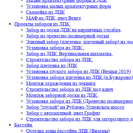
Малые архитектурные формы и ДПК
Установка малых архитектурных форм
Скамейка из ДПК
МАФ из ДПК, цвет Венге
Проекты заборов из ДПК
Забор из доски ДПК на кирпичных столбах
Забор из древесно-полимерной доски
Элитный забор (плетенка, плетеный забор) из д
Установка забора из ДПК .
Забор из ДПК. Вертикальная шахматка.
Строительство забора из ДПК.
Забор плетенка из ДПК
Установка глухого забора из ДПК (Вешки 2019)
Установка забора плетенка из ДПК (п.Бужарово)
Монтаж ограждения из декинга
Строительство забора из ДПК под ключ
Монтаж заборной доски из ДПК.
Установка забора из ДПК (Древесно полимерног
Забор "глухой" на Рублево-Успенском шоссе
Забор с автоматикой, цвет Графит
Строительство забора из ДПК для загородного 
Бассейн
Отделка зоны бассейна ДПК (Вяземы)