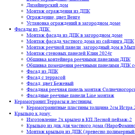
Дизайнерский дом
Монтаж ограждения из ДПК
Ограждение, цвет Венге
Установка ограждений в загородном доме
Фасады из ДПК
Монтаж фасада из ДПК в загородном доме
Монтаж фасада частного дома из сайдинга ДПК
Монтаж реечной панели ,загородный дом в Мы
Монтаж стеновых панелей Клин 2024г
Обшивка контейнера реечными панелями ДПК
Обшивка помещения реечными панелями ДПК се
Фасад из ДПК
Фасад с террасой
Фасад, цвет Бежевый
Фасадная реечная панель монтаж Солнечногорс
Фасадные реечные панели Line монтаж
Керамогранит.Террасы и лестницы
Керамогранитные пластины толщина 2см Истра.
Крыльцо к дому
Изготовление 2х крылец в КП Лесной пейзаж-2
Крыльцо из дпк для частного дома (НароФоминс
Монтаж крыльца из ДПК (древесно полимерный