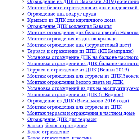
Ограждение из ДПК п. Заокский 2019 (сочетание
Монтаж белого ограждения из дпк с подсветкой.
Ограждение дпк вокруг пруда
Крыльцо из ДПК для кирпичного дома
Ограждение ДПК коллекция Бавария
Монтаж ограждения дпк белого цвета(п.Новогла
Монтаж ограждения из дпк на крыльце
Монтаж ограждение дпк (терракотовый цвет)
Терраса и ограждение из ДПК (КП Кемпридж)
Установка ограждение ДПК на балконе частного
Установка ограждений из ДПК балконе частного
Терраса и ограждение из ДПК (Вешки 2019)
Монтаж ограждения для террасы из ДПК.Заокск
Монтаж ограждения белого цвета из ДПК.
Установка ограждений из дпк на эксплуатируем
Установка ограждения из ДПК (г. Видное)
Ограждение из ДПК (Васильково 2016 года)
Монтаж ограждения для террасы из ДПК
Монтаж террасы и ограждения в частном доме
Ограждение ДПК для террасы
Балкон, белое ограждение
Белое ограждение
Белое ограждение, классика