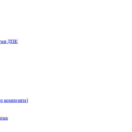
оски ДПК
о композита)
дома