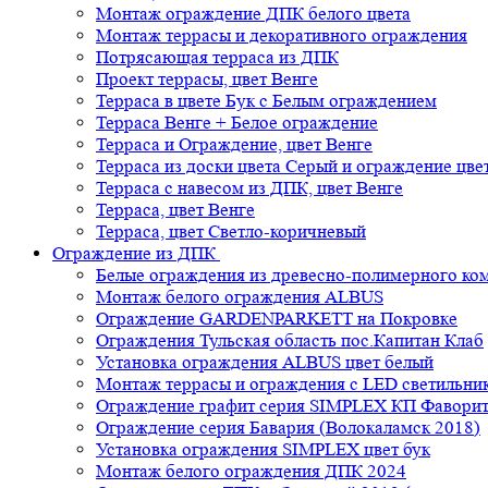
Монтаж ограждение ДПК белого цвета
Монтаж террасы и декоративного ограждения
Потрясающая терраса из ДПК
Проект террасы, цвет Венге
Терраса в цвете Бук с Белым ограждением
Терраса Венге + Белое ограждение
Терраса и Ограждение, цвет Венге
Терраса из доски цвета Серый и ограждение цве
Терраса с навесом из ДПК, цвет Венге
Терраса, цвет Венге
Терраса, цвет Светло-коричневый
Ограждение из ДПК
Белые ограждения из древесно-полимерного ко
Монтаж белого ограждения ALBUS
Ограждение GARDENPARKETT на Покровке
Ограждения Тульская область пос.Капитан Клаб
Установка ограждения ALBUS цвет белый
Монтаж террасы и ограждения с LED светильн
Ограждение графит серия SIMPLEX КП Фавори
Ограждение серия Бавария (Волокаламск 2018)
Установка ограждения SIMPLEX цвет бук
Монтаж белого ограждения ДПК 2024