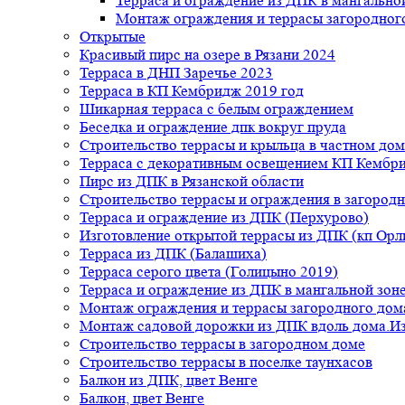
Терраса и ограждение из ДПК в мангальной
Монтаж ограждения и террасы загородног
Открытые
Красивый пирс на озере в Рязани 2024
Терраса в ДНП Заречье 2023
Терраса в КП Кембридж 2019 год
Шикарная терраса с белым ограждением
Беседка и ограждение дпк вокруг пруда
Строительство террасы и крыльца в частном дом
Терраса с декоративным освещением КП Кембр
Пирс из ДПК в Рязанской области
Строительство террасы и ограждения в загород
Терраса и ограждение из ДПК (Перхурово)
Изготовление открытой террасы из ДПК (кп Ор
Терраса из ДПК (Балашиха)
Терраса серого цвета (Голицыно 2019)
Терраса и ограждение из ДПК в мангальной зоне
Монтаж ограждения и террасы загородного дом
Монтаж садовой дорожки из ДПК вдоль дома.Из
Строительство террасы в загородном доме
Строительство террасы в поселке таунхасов
Балкон из ДПК, цвет Венге
Балкон, цвет Венге