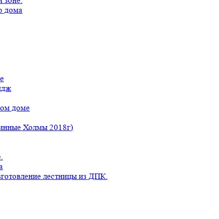
 зоне.
о дома
е
идж
ном доме
линные Холмы 2018г)
.
а
готовление лестницы из ДПК.