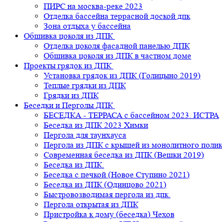
ПИРС на москва-реке 2023
Отделка бассейна террасной доской дпк
Зона отдыха у бассейна
Обшивка цоколя из ДПК
Отделка цоколя фасадной панелью ДПК
Обшивка цоколя из ДПК в частном доме
Проекты грядок из ДПК
Установка грядок из ДПК (Голицыно 2019)
Теплые грядки из ДПК
Грядки из ДПК
Беседки и Перголы ДПК
БЕСЕДКА - ТЕРРАСА с бассейном 2023. ИСТРА
Беседка из ДПК 2023 Химки
Пергола для таунхауса
Пергола из ДПК с крышей из монолитного поли
Современная беседка из ДПК (Вешки 2019)
Беседка из ДПК.
Беседка с печкой (Новое Ступино 2021)
Беседка из ДПК (Одинцово 2021)
Быстровозводимая пергола из дпк.
Пергола открытая из ДПК
Пристройка к дому (беседка) Чехов