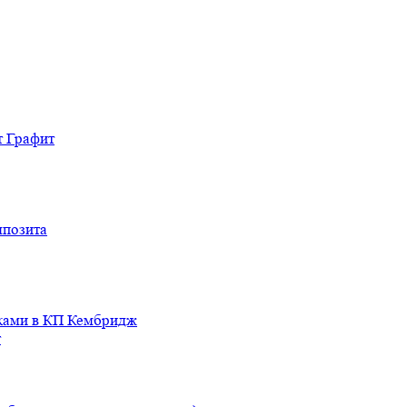
т Графит
мпозита
иками в КП Кембридж
т