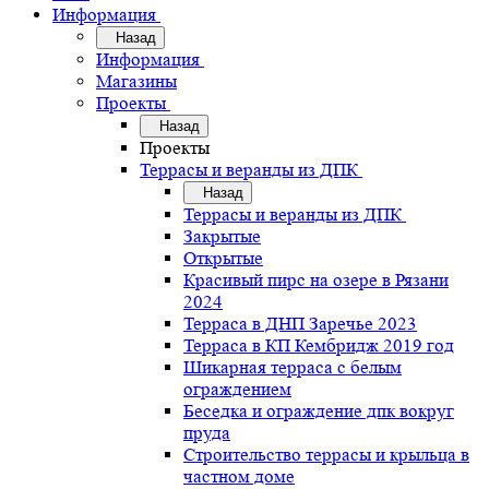
Информация
Назад
Информация
Магазины
Проекты
Назад
Проекты
Террасы и веранды из ДПК
Назад
Террасы и веранды из ДПК
Закрытые
Открытые
Красивый пирс на озере в Рязани
2024
Терраса в ДНП Заречье 2023
Терраса в КП Кембридж 2019 год
Шикарная терраса с белым
ограждением
Беседка и ограждение дпк вокруг
пруда
Строительство террасы и крыльца в
частном доме