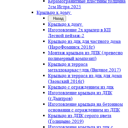
Керамогранитные пластины толщина
2см Истра.2025
Крыльцо к дому
Назад
Крыльцо к дому
Изготовление 2х крылец в КП
Лесной пейзаж-2
Крыльцо из дпк для частного дома
(НароФоминск 2018г)
Монтаж крыльца из ДПК (древесно
полимерный композит)
Крыльцо и терраса
металлокаркас+дпк (Видное 2017)
Крыльцо и терраса из дпк для дома
(Заокский 2016г)
Крыльцо с ограждением из дпк
Изготовление крыльца из ДПК
(г.Дмитров)
Изготовление крыльца на бетонном
основании с ограждением из ДПК
Крыльцо из ДПК серого цвета
(Голицыно 2019)
Изготовление крыльца из дпк с