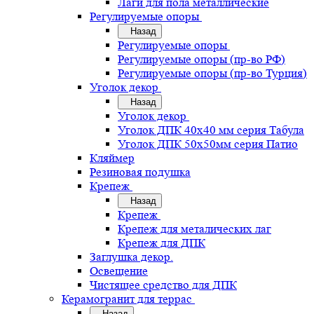
Лаги для пола металлические
Регулируемые опоры
Назад
Регулируемые опоры
Регулируемые опоры (пр-во РФ)
Регулируемые опоры (пр-во Турция)
Уголок декор
Назад
Уголок декор
Уголок ДПК 40х40 мм серия Табула
Уголок ДПК 50х50мм серия Патио
Кляймер
Резиновая подушка
Крепеж
Назад
Крепеж
Крепеж для металических лаг
Крепеж для ДПК
Заглушка декор.
Освещение
Чистящее средство для ДПК
Керамогранит для террас
Назад