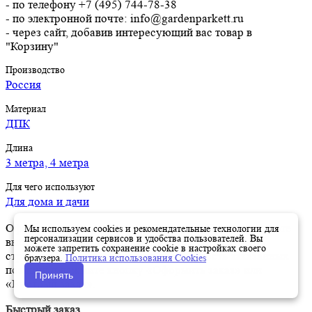
- по телефону +7 (495) 744-78-38
- по электронной почте: info@gardenparkett.ru
- через сайт, добавив интересующий вас товар в
"Корзину"
Производство
Россия
Материал
ДПК
Длина
3 метра, 4 метра
Для чего используют
Для дома и дачи
Оформить заказ на нашем сайте легко. Просто добавьте
Мы используем cookies и рекомендательные технологии для
персонализации сервисов и удобства пользователей. Вы
выбранные товары в корзину, а затем перейдите на
можете запретить сохранение cookie в настройках своего
страницу Корзина, проверьте правильность заказанных
браузера.
Политика использования Cookies
позиций и нажмите кнопку «Оформить заказ» или
Принять
«Быстрый заказ».
Быстрый заказ