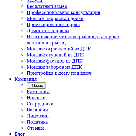
Услуги
Бесплатный замер
Профессиональная консультация
Монтаж террасной доски
Проектирование террас
Демонтаж террасы
Изготовление металокаркасов для террас,
лестниц и крылец
Монтаж ограждений из ДПК
Монтаж ступеней из ДПК
Монтаж фасадов из ДПК
Монтаж заборов из ДПК
Пристройка к дому под ключ
Компания
Назад
Компания
Новости
Сотрудники
Вакансии
Лицензии
Политика
Отзывы
Блог