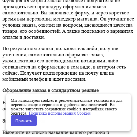
Функция «Быстрый заказ» позволяет покупателю не
проходить всю процедуру оформления заказа
самостоятельно. Вы заполняете форму, и через короткое
время вам перезвонит менеджер магазина. Он уточнит все
условия заказа, ответит на вопросы, касающиеся качества
товара, его особенностей. А также подскажет о вариантах
оплаты и доставки.
По результатам звонка, пользователь либо, получив
уточнения, самостоятельно оформляет заказ,
укомплектовав его необходимыми позициями, либо
соглашается на оформление в том виде, в котором есть
сейчас. Получает подтверждение на почту или на
мобильный телефон и ждёт доставки.
Оформление заказа в стандартном режиме
Мы используем cookies и рекомендательные технологии для
Если вы уверены в выборе, то можете самостоятельно
персонализации сервисов и удобства пользователей. Вы
оформить заказ, заполнив по этапам всю форму.
можете запретить сохранение cookie в настройках своего
браузера.
Политика использования Cookies
Заполнение адреса
Принять
Выберите из списка название вашего региона и