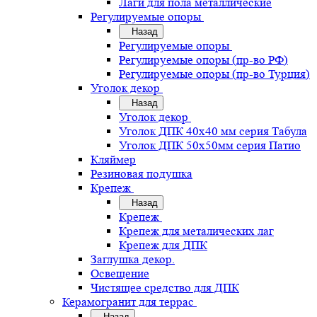
Лаги для пола металлические
Регулируемые опоры
Назад
Регулируемые опоры
Регулируемые опоры (пр-во РФ)
Регулируемые опоры (пр-во Турция)
Уголок декор
Назад
Уголок декор
Уголок ДПК 40х40 мм серия Табула
Уголок ДПК 50х50мм серия Патио
Кляймер
Резиновая подушка
Крепеж
Назад
Крепеж
Крепеж для металических лаг
Крепеж для ДПК
Заглушка декор.
Освещение
Чистящее средство для ДПК
Керамогранит для террас
Назад