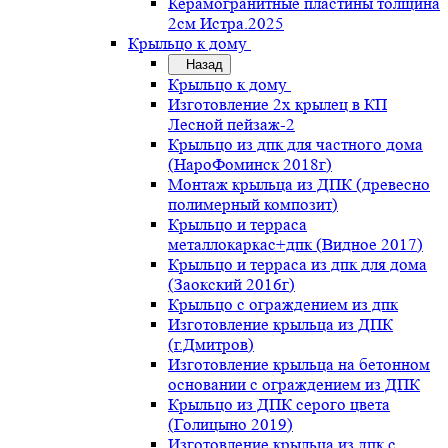
Керамогранитные пластины толщина
2см Истра.2025
Крыльцо к дому
Назад
Крыльцо к дому
Изготовление 2х крылец в КП
Лесной пейзаж-2
Крыльцо из дпк для частного дома
(НароФоминск 2018г)
Монтаж крыльца из ДПК (древесно
полимерный композит)
Крыльцо и терраса
металлокаркас+дпк (Видное 2017)
Крыльцо и терраса из дпк для дома
(Заокский 2016г)
Крыльцо с ограждением из дпк
Изготовление крыльца из ДПК
(г.Дмитров)
Изготовление крыльца на бетонном
основании с ограждением из ДПК
Крыльцо из ДПК серого цвета
(Голицыно 2019)
Изготовление крыльца из дпк с