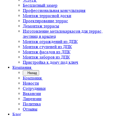
Услуги
Бесплатный замер
Профессиональная консультация
Монтаж террасной доски
Проектирование террас
Демонтаж террасы
Изготовление металокаркасов для террас,
лестниц и крылец
Монтаж ограждений из ДПК
Монтаж ступеней из ДПК
Монтаж фасадов из ДПК
Монтаж заборов из ДПК
Пристройка к дому под ключ
Компания
Назад
Компания
Новости
Сотрудники
Вакансии
Лицензии
Политика
Отзывы
Блог