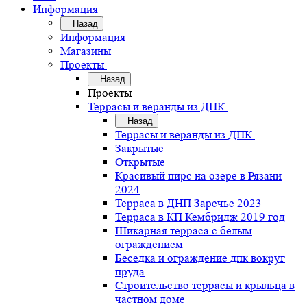
Информация
Назад
Информация
Магазины
Проекты
Назад
Проекты
Террасы и веранды из ДПК
Назад
Террасы и веранды из ДПК
Закрытые
Открытые
Красивый пирс на озере в Рязани
2024
Терраса в ДНП Заречье 2023
Терраса в КП Кембридж 2019 год
Шикарная терраса с белым
ограждением
Беседка и ограждение дпк вокруг
пруда
Строительство террасы и крыльца в
частном доме