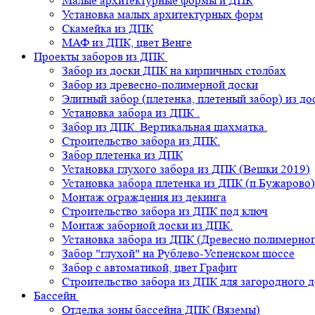
Малые архитектурные формы и ДПК
Установка малых архитектурных форм
Скамейка из ДПК
МАФ из ДПК, цвет Венге
Проекты заборов из ДПК
Забор из доски ДПК на кирпичных столбах
Забор из древесно-полимерной доски
Элитный забор (плетенка, плетеный забор) из д
Установка забора из ДПК .
Забор из ДПК. Вертикальная шахматка.
Строительство забора из ДПК.
Забор плетенка из ДПК
Установка глухого забора из ДПК (Вешки 2019)
Установка забора плетенка из ДПК (п.Бужарово)
Монтаж ограждения из декинга
Строительство забора из ДПК под ключ
Монтаж заборной доски из ДПК.
Установка забора из ДПК (Древесно полимерног
Забор "глухой" на Рублево-Успенском шоссе
Забор с автоматикой, цвет Графит
Строительство забора из ДПК для загородного 
Бассейн
Отделка зоны бассейна ДПК (Вяземы)