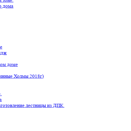
 зоне.
о дома
е
идж
ном доме
линные Холмы 2018г)
.
а
готовление лестницы из ДПК.