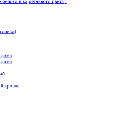
 белого и коричневого цвета).
голево)
 дома
 дома
ий
ой кровле