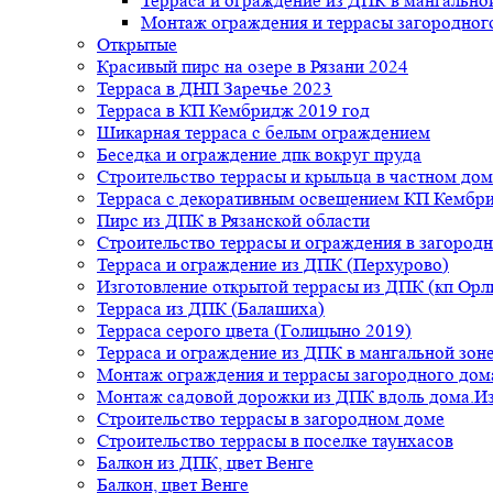
Терраса и ограждение из ДПК в мангальной
Монтаж ограждения и террасы загородног
Открытые
Красивый пирс на озере в Рязани 2024
Терраса в ДНП Заречье 2023
Терраса в КП Кембридж 2019 год
Шикарная терраса с белым ограждением
Беседка и ограждение дпк вокруг пруда
Строительство террасы и крыльца в частном дом
Терраса с декоративным освещением КП Кембр
Пирс из ДПК в Рязанской области
Строительство террасы и ограждения в загород
Терраса и ограждение из ДПК (Перхурово)
Изготовление открытой террасы из ДПК (кп Ор
Терраса из ДПК (Балашиха)
Терраса серого цвета (Голицыно 2019)
Терраса и ограждение из ДПК в мангальной зоне
Монтаж ограждения и террасы загородного дом
Монтаж садовой дорожки из ДПК вдоль дома.Из
Строительство террасы в загородном доме
Строительство террасы в поселке таунхасов
Балкон из ДПК, цвет Венге
Балкон, цвет Венге