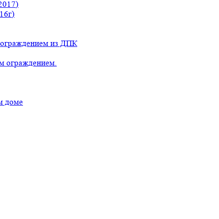
2017)
16г)
с ограждением из ДПК
ым ограждением.
м доме