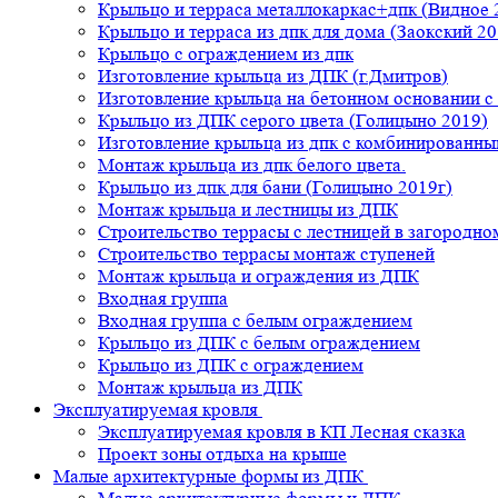
Крыльцо и терраса металлокаркас+дпк (Видное 
Крыльцо и терраса из дпк для дома (Заокский 20
Крыльцо с ограждением из дпк
Изготовление крыльца из ДПК (г.Дмитров)
Изготовление крыльца на бетонном основании 
Крыльцо из ДПК серого цвета (Голицыно 2019)
Изготовление крыльца из дпк с комбинированн
Монтаж крыльца из дпк белого цвета.
Крыльцо из дпк для бани (Голицыно 2019г)
Монтаж крыльца и лестницы из ДПК
Строительство террасы с лестницей в загородно
Строительство террасы монтаж ступеней
Монтаж крыльца и ограждения из ДПК
Входная группа
Входная группа с белым ограждением
Крыльцо из ДПК с белым ограждением
Крыльцо из ДПК с ограждением
Монтаж крыльца из ДПК
Эксплуатируемая кровля
Эксплуатируемая кровля в КП Лесная сказка
Проект зоны отдыха на крыше
Малые архитектурные формы из ДПК