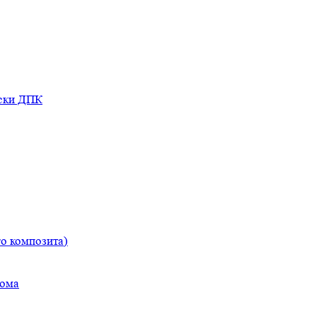
оски ДПК
о композита)
дома