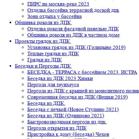
ПИРС на москва-реке 2023
Отделка бассейна террасной доской дпк
Зона отдыха у бассейна
Обшивка цоколя из ДПК
Отделка цоколя фасадной панелью ДПК
Обшивка цоколя из ДПК в частном доме
Проекты грядок из ДПК
Установка грядок из ДПК (Голицыно 2019)
Теплые грядки из ДПК
Грядки из ДПК
Беседки и Перголы ДПК
БЕСЕДКА - ТЕРРАСА с бассейном 2023. ИСТРА
Беседка из ДПК 2023 Химки
Пергола для таунхауса
Пергола из ДПК с крышей из монолитного поли
Современная беседка из ДПК (Вешки 2019)
Беседка из ДПК.
Беседка с печкой (Новое Ступино 2021)
Беседка из ДПК (Одинцово 2021)
Быстровозводимая пергола из дпк.
Пергола открытая из ДПК
Пристройка к дому (беседка) Чехов