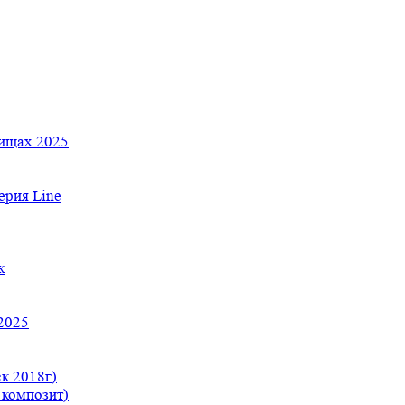
тищах 2025
рия Line
к
2025
к 2018г)
 композит)