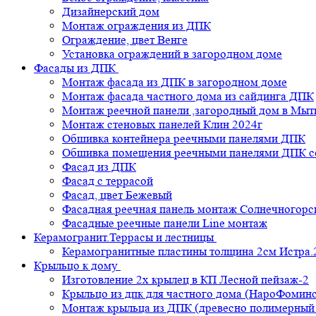
Дизайнерский дом
Монтаж ограждения из ДПК
Ограждение, цвет Венге
Установка ограждений в загородном доме
Фасады из ДПК
Монтаж фасада из ДПК в загородном доме
Монтаж фасада частного дома из сайдинга ДПК
Монтаж реечной панели ,загородный дом в Мы
Монтаж стеновых панелей Клин 2024г
Обшивка контейнера реечными панелями ДПК
Обшивка помещения реечными панелями ДПК се
Фасад из ДПК
Фасад с террасой
Фасад, цвет Бежевый
Фасадная реечная панель монтаж Солнечногорс
Фасадные реечные панели Line монтаж
Керамогранит.Террасы и лестницы
Керамогранитные пластины толщина 2см Истра.
Крыльцо к дому
Изготовление 2х крылец в КП Лесной пейзаж-2
Крыльцо из дпк для частного дома (НароФоминс
Монтаж крыльца из ДПК (древесно полимерный