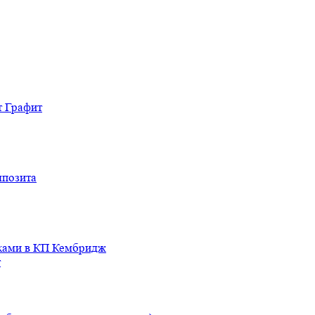
т Графит
мпозита
иками в КП Кембридж
т