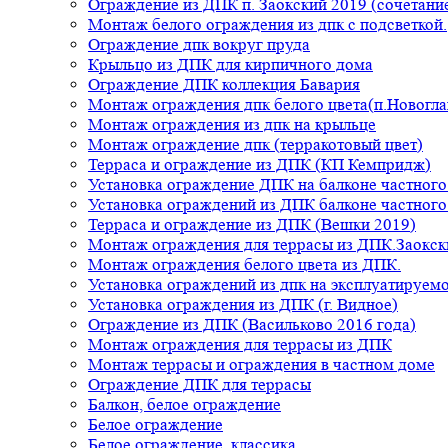
Ограждение из ДПК п. Заокский 2019 (сочетание
Монтаж белого ограждения из дпк с подсветкой.
Ограждение дпк вокруг пруда
Крыльцо из ДПК для кирпичного дома
Ограждение ДПК коллекция Бавария
Монтаж ограждения дпк белого цвета(п.Новогла
Монтаж ограждения из дпк на крыльце
Монтаж ограждение дпк (терракотовый цвет)
Терраса и ограждение из ДПК (КП Кемпридж)
Установка ограждение ДПК на балконе частного
Установка ограждений из ДПК балконе частного
Терраса и ограждение из ДПК (Вешки 2019)
Монтаж ограждения для террасы из ДПК.Заокск
Монтаж ограждения белого цвета из ДПК.
Установка ограждений из дпк на эксплуатируем
Установка ограждения из ДПК (г. Видное)
Ограждение из ДПК (Васильково 2016 года)
Монтаж ограждения для террасы из ДПК
Монтаж террасы и ограждения в частном доме
Ограждение ДПК для террасы
Балкон, белое ограждение
Белое ограждение
Белое ограждение, классика