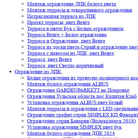
Монтаж ограждение ДПК белого цвета
Монтаж террасы и декоративного ограждения
Потрясающая терраса из ДПК
Проект террасы, цвет Венге
Терраса в цвете Бук с Белым ограждением
Терраса Венге + Белое ограждение
Терраса и Ограждение, цвет Венге
Терраса из доски цвета Серый и ограждение цве
Терраса с навесом из ДПК, цвет Венге
Терраса, цвет Венге
Терраса, цвет Светло-коричневый
Ограждение из ДПК
Белые ограждения из древесно-полимерного ко
Монтаж белого ограждения ALBUS
Ограждение GARDENPARKETT на Покровке
Ограждения Тульская область пос.Капитан Клаб
Установка ограждения ALBUS цвет белый
Монтаж террасы и ограждения с LED светильн
Ограждение графит серия SIMPLEX КП Фавори
Ограждение серия Бавария (Волокаламск 2018)
Установка ограждения SIMPLEX цвет бук
Монтаж белого ограждения ДПК 2024