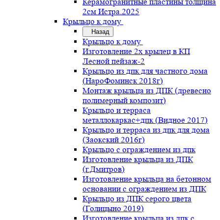
Керамогранитные пластины толщина
2см Истра.2025
Крыльцо к дому
Назад
Крыльцо к дому
Изготовление 2х крылец в КП
Лесной пейзаж-2
Крыльцо из дпк для частного дома
(НароФоминск 2018г)
Монтаж крыльца из ДПК (древесно
полимерный композит)
Крыльцо и терраса
металлокаркас+дпк (Видное 2017)
Крыльцо и терраса из дпк для дома
(Заокский 2016г)
Крыльцо с ограждением из дпк
Изготовление крыльца из ДПК
(г.Дмитров)
Изготовление крыльца на бетонном
основании с ограждением из ДПК
Крыльцо из ДПК серого цвета
(Голицыно 2019)
Изготовление крыльца из дпк с