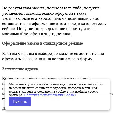
По результатам звонка, пользователь либо, получив
уточнения, самостоятельно оформляет заказ,
укомплектовав его необходимыми позициями, либо
соглашается на оформление в том виде, в котором есть
сейчас. Получает подтверждение на почту или на
мобильный телефон и ждёт доставки.
Оформление заказа в стандартном режиме
Если вы уверены в выборе, то можете самостоятельно
оформить заказ, заполнив по этапам всю форму.
Заполнение адреса
Выберите из списка название вашего региона и
населённого пункта. Если вы не нашли свой населённый
Мы используем cookies и рекомендательные технологии для
персонализации сервисов и удобства пользователей. Вы
пункт в списке, выберите значение «Другое
можете запретить сохранение cookie в настройках своего
местоположение» и впишите название своего населённого
браузера.
Политика использования Cookies
пункта в графу «Город». Введите правильный индекс.
Принять
Доставка