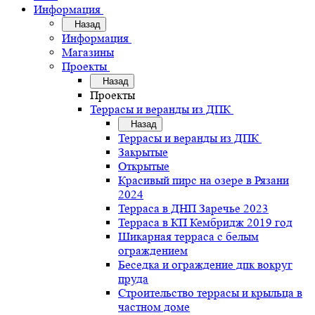
Информация
Назад
Информация
Магазины
Проекты
Назад
Проекты
Террасы и веранды из ДПК
Назад
Террасы и веранды из ДПК
Закрытые
Открытые
Красивый пирс на озере в Рязани
2024
Терраса в ДНП Заречье 2023
Терраса в КП Кембридж 2019 год
Шикарная терраса с белым
ограждением
Беседка и ограждение дпк вокруг
пруда
Строительство террасы и крыльца в
частном доме