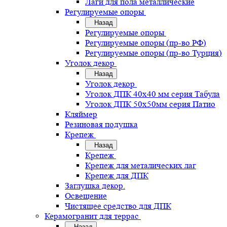
Лаги для пола металлические
Регулируемые опоры
Назад
Регулируемые опоры
Регулируемые опоры (пр-во РФ)
Регулируемые опоры (пр-во Турция)
Уголок декор
Назад
Уголок декор
Уголок ДПК 40х40 мм серия Табула
Уголок ДПК 50х50мм серия Патио
Кляймер
Резиновая подушка
Крепеж
Назад
Крепеж
Крепеж для металических лаг
Крепеж для ДПК
Заглушка декор.
Освещение
Чистящее средство для ДПК
Керамогранит для террас
Назад