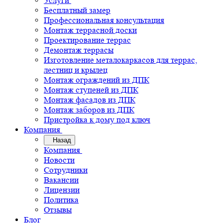
Услуги
Бесплатный замер
Профессиональная консультация
Монтаж террасной доски
Проектирование террас
Демонтаж террасы
Изготовление металокаркасов для террас,
лестниц и крылец
Монтаж ограждений из ДПК
Монтаж ступеней из ДПК
Монтаж фасадов из ДПК
Монтаж заборов из ДПК
Пристройка к дому под ключ
Компания
Назад
Компания
Новости
Сотрудники
Вакансии
Лицензии
Политика
Отзывы
Блог