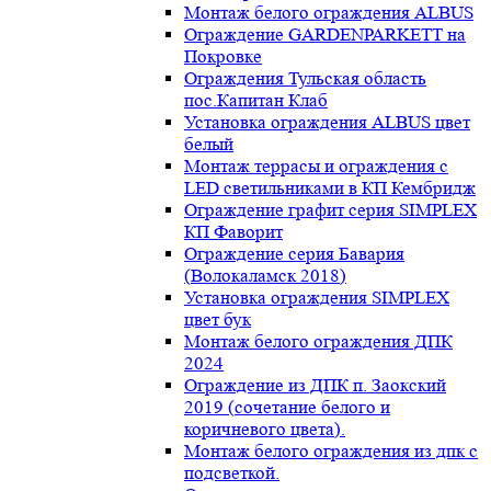
Монтаж белого ограждения ALBUS
Ограждение GARDENPARKETT на
Покровке
Ограждения Тульская область
пос.Капитан Клаб
Установка ограждения ALBUS цвет
белый
Монтаж террасы и ограждения с
LED светильниками в КП Кембридж
Ограждение графит серия SIMPLEX
КП Фаворит
Ограждение серия Бавария
(Волокаламск 2018)
Установка ограждения SIMPLEX
цвет бук
Монтаж белого ограждения ДПК
2024
Ограждение из ДПК п. Заокский
2019 (сочетание белого и
коричневого цвета).
Монтаж белого ограждения из дпк с
подсветкой.