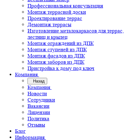
Профессиональная консультация
Монтаж террасной доски
Проектирование террас
Демонтаж террасы
Изготовление металокаркасов для террас,
лестниц и крылец
Монтаж ограждений из ДПК
Монтаж ступеней из ДПК
Монтаж фасадов из ДПК
Монтаж заборов из ДПК
Пристройка к дому под ключ
Компания
Назад
Компания
Новости
Сотрудники
Вакансии
Лицензии
Политика
Отзывы
Блог
Информация