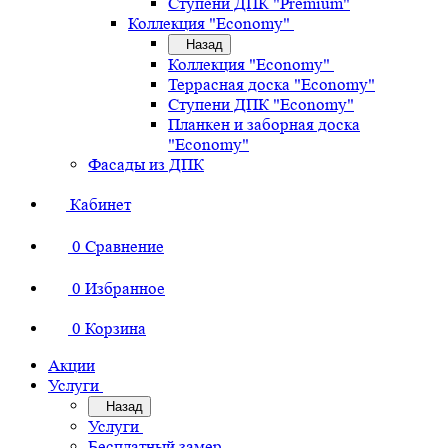
Ступени ДПК "Premium"
Коллекция "Economy"
Назад
Коллекция "Economy"
Террасная доска "Economy"
Ступени ДПК "Economy"
Планкен и заборная доска
"Economy"
Фасады из ДПК
Кабинет
0
Сравнение
0
Избранное
0
Корзина
Акции
Услуги
Назад
Услуги
Бесплатный замер