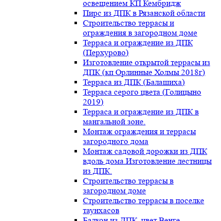
освещением КП Кембридж
Пирс из ДПК в Рязанской области
Строительство террасы и
ограждения в загородном доме
Терраса и ограждение из ДПК
(Перхурово)
Изготовление открытой террасы из
ДПК (кп Орлинные Холмы 2018г)
Терраса из ДПК (Балашиха)
Терраса серого цвета (Голицыно
2019)
Терраса и ограждение из ДПК в
мангальной зоне.
Монтаж ограждения и террасы
загородного дома
Монтаж садовой дорожки из ДПК
вдоль дома.Изготовление лестницы
из ДПК.
Строительство террасы в
загородном доме
Строительство террасы в поселке
таунхасов
Балкон из ДПК, цвет Венге