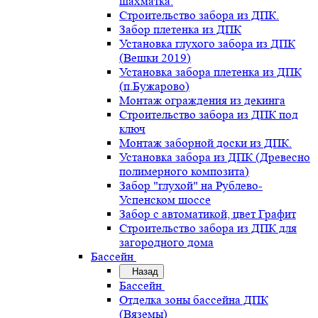
шахматка.
Строительство забора из ДПК.
Забор плетенка из ДПК
Установка глухого забора из ДПК
(Вешки 2019)
Установка забора плетенка из ДПК
(п.Бужарово)
Монтаж ограждения из декинга
Строительство забора из ДПК под
ключ
Монтаж заборной доски из ДПК.
Установка забора из ДПК (Древесно
полимерного композита)
Забор "глухой" на Рублево-
Успенском шоссе
Забор с автоматикой, цвет Графит
Строительство забора из ДПК для
загородного дома
Бассейн
Назад
Бассейн
Отделка зоны бассейна ДПК
(Вяземы)