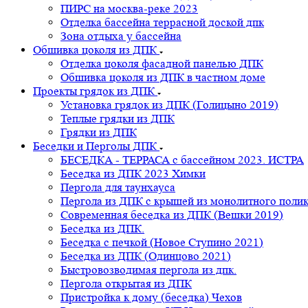
ПИРС на москва-реке 2023
Отделка бассейна террасной доской дпк
Зона отдыха у бассейна
Обшивка цоколя из ДПК
Отделка цоколя фасадной панелью ДПК
Обшивка цоколя из ДПК в частном доме
Проекты грядок из ДПК
Установка грядок из ДПК (Голицыно 2019)
Теплые грядки из ДПК
Грядки из ДПК
Беседки и Перголы ДПК
БЕСЕДКА - ТЕРРАСА с бассейном 2023. ИСТРА
Беседка из ДПК 2023 Химки
Пергола для таунхауса
Пергола из ДПК с крышей из монолитного поли
Современная беседка из ДПК (Вешки 2019)
Беседка из ДПК.
Беседка с печкой (Новое Ступино 2021)
Беседка из ДПК (Одинцово 2021)
Быстровозводимая пергола из дпк.
Пергола открытая из ДПК
Пристройка к дому (беседка) Чехов