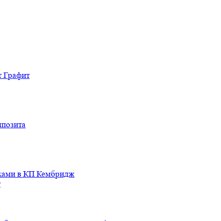
т Графит
мпозита
иками в КП Кембридж
т