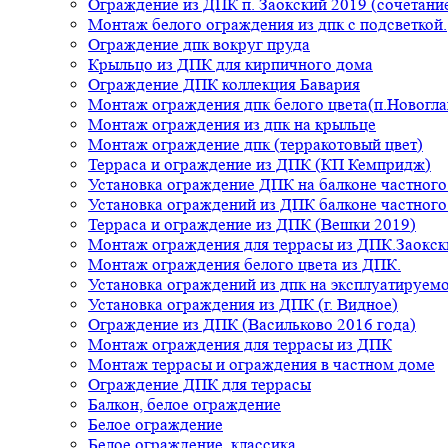
Ограждение из ДПК п. Заокский 2019 (сочетание
Монтаж белого ограждения из дпк с подсветкой.
Ограждение дпк вокруг пруда
Крыльцо из ДПК для кирпичного дома
Ограждение ДПК коллекция Бавария
Монтаж ограждения дпк белого цвета(п.Новогла
Монтаж ограждения из дпк на крыльце
Монтаж ограждение дпк (терракотовый цвет)
Терраса и ограждение из ДПК (КП Кемпридж)
Установка ограждение ДПК на балконе частного
Установка ограждений из ДПК балконе частного
Терраса и ограждение из ДПК (Вешки 2019)
Монтаж ограждения для террасы из ДПК.Заокск
Монтаж ограждения белого цвета из ДПК.
Установка ограждений из дпк на эксплуатируем
Установка ограждения из ДПК (г. Видное)
Ограждение из ДПК (Васильково 2016 года)
Монтаж ограждения для террасы из ДПК
Монтаж террасы и ограждения в частном доме
Ограждение ДПК для террасы
Балкон, белое ограждение
Белое ограждение
Белое ограждение, классика