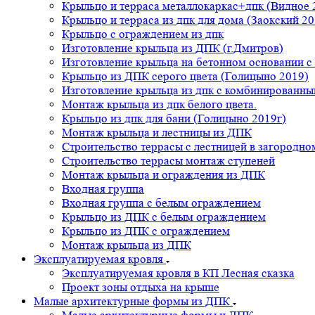
Крыльцо и терраса металлокаркас+дпк (Видное 
Крыльцо и терраса из дпк для дома (Заокский 20
Крыльцо с ограждением из дпк
Изготовление крыльца из ДПК (г.Дмитров)
Изготовление крыльца на бетонном основании 
Крыльцо из ДПК серого цвета (Голицыно 2019)
Изготовление крыльца из дпк с комбинированн
Монтаж крыльца из дпк белого цвета.
Крыльцо из дпк для бани (Голицыно 2019г)
Монтаж крыльца и лестницы из ДПК
Строительство террасы с лестницей в загородно
Строительство террасы монтаж ступеней
Монтаж крыльца и ограждения из ДПК
Входная группа
Входная группа с белым ограждением
Крыльцо из ДПК с белым ограждением
Крыльцо из ДПК с ограждением
Монтаж крыльца из ДПК
Эксплуатируемая кровля
Эксплуатируемая кровля в КП Лесная сказка
Проект зоны отдыха на крыше
Малые архитектурные формы из ДПК