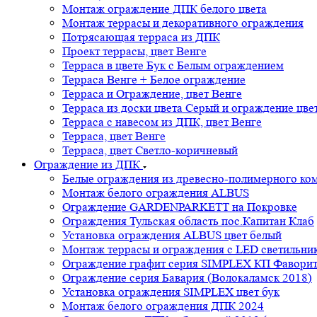
Монтаж ограждение ДПК белого цвета
Монтаж террасы и декоративного ограждения
Потрясающая терраса из ДПК
Проект террасы, цвет Венге
Терраса в цвете Бук с Белым ограждением
Терраса Венге + Белое ограждение
Терраса и Ограждение, цвет Венге
Терраса из доски цвета Серый и ограждение цве
Терраса с навесом из ДПК, цвет Венге
Терраса, цвет Венге
Терраса, цвет Светло-коричневый
Ограждение из ДПК
Белые ограждения из древесно-полимерного ко
Монтаж белого ограждения ALBUS
Ограждение GARDENPARKETT на Покровке
Ограждения Тульская область пос.Капитан Клаб
Установка ограждения ALBUS цвет белый
Монтаж террасы и ограждения с LED светильн
Ограждение графит серия SIMPLEX КП Фавори
Ограждение серия Бавария (Волокаламск 2018)
Установка ограждения SIMPLEX цвет бук
Монтаж белого ограждения ДПК 2024