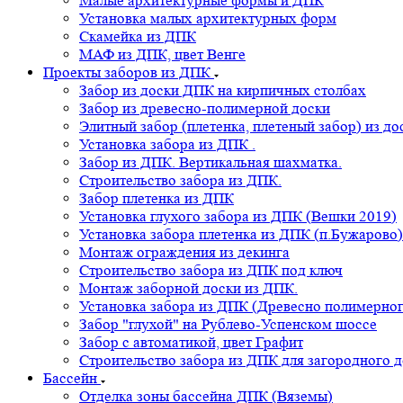
Малые архитектурные формы и ДПК
Установка малых архитектурных форм
Скамейка из ДПК
МАФ из ДПК, цвет Венге
Проекты заборов из ДПК
Забор из доски ДПК на кирпичных столбах
Забор из древесно-полимерной доски
Элитный забор (плетенка, плетеный забор) из д
Установка забора из ДПК .
Забор из ДПК. Вертикальная шахматка.
Строительство забора из ДПК.
Забор плетенка из ДПК
Установка глухого забора из ДПК (Вешки 2019)
Установка забора плетенка из ДПК (п.Бужарово)
Монтаж ограждения из декинга
Строительство забора из ДПК под ключ
Монтаж заборной доски из ДПК.
Установка забора из ДПК (Древесно полимерног
Забор "глухой" на Рублево-Успенском шоссе
Забор с автоматикой, цвет Графит
Строительство забора из ДПК для загородного 
Бассейн
Отделка зоны бассейна ДПК (Вяземы)