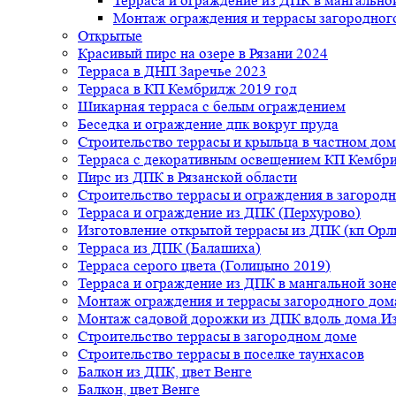
Терраса и ограждение из ДПК в мангальной
Монтаж ограждения и террасы загородног
Открытые
Красивый пирс на озере в Рязани 2024
Терраса в ДНП Заречье 2023
Терраса в КП Кембридж 2019 год
Шикарная терраса с белым ограждением
Беседка и ограждение дпк вокруг пруда
Строительство террасы и крыльца в частном дом
Терраса с декоративным освещением КП Кембр
Пирс из ДПК в Рязанской области
Строительство террасы и ограждения в загород
Терраса и ограждение из ДПК (Перхурово)
Изготовление открытой террасы из ДПК (кп Ор
Терраса из ДПК (Балашиха)
Терраса серого цвета (Голицыно 2019)
Терраса и ограждение из ДПК в мангальной зоне
Монтаж ограждения и террасы загородного дом
Монтаж садовой дорожки из ДПК вдоль дома.Из
Строительство террасы в загородном доме
Строительство террасы в поселке таунхасов
Балкон из ДПК, цвет Венге
Балкон, цвет Венге