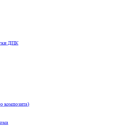
оски ДПК
о композита)
дома