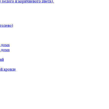
 белого и коричневого цвета).
голево)
 дома
 дома
ий
ой кровле