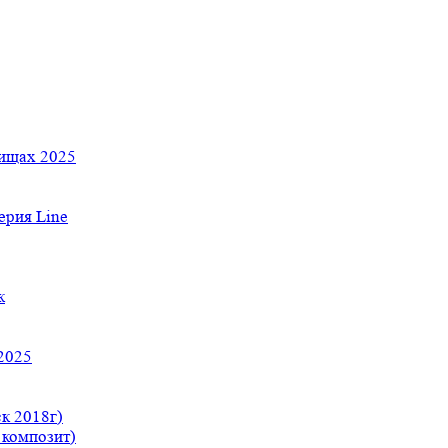
тищах 2025
рия Line
к
2025
к 2018г)
 композит)