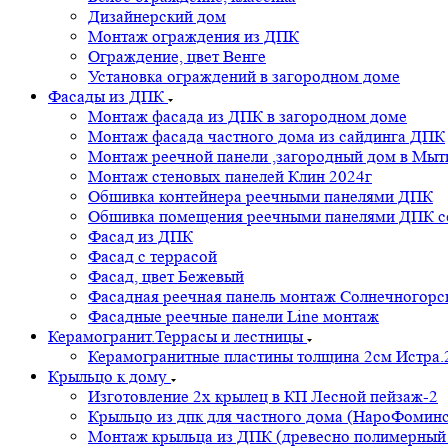
Дизайнерский дом
Монтаж ограждения из ДПК
Ограждение, цвет Венге
Установка ограждений в загородном доме
Фасады из ДПК
Монтаж фасада из ДПК в загородном доме
Монтаж фасада частного дома из сайдинга ДПК
Монтаж реечной панели ,загородный дом в Мы
Монтаж стеновых панелей Клин 2024г
Обшивка контейнера реечными панелями ДПК
Обшивка помещения реечными панелями ДПК се
Фасад из ДПК
Фасад с террасой
Фасад, цвет Бежевый
Фасадная реечная панель монтаж Солнечногорс
Фасадные реечные панели Line монтаж
Керамогранит.Террасы и лестницы
Керамогранитные пластины толщина 2см Истра.
Крыльцо к дому
Изготовление 2х крылец в КП Лесной пейзаж-2
Крыльцо из дпк для частного дома (НароФоминс
Монтаж крыльца из ДПК (древесно полимерный