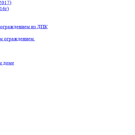
2017)
16г)
с ограждением из ДПК
ым ограждением.
м доме