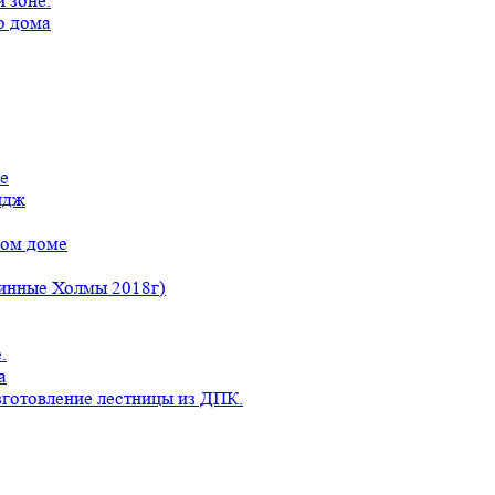
 зоне.
о дома
е
идж
ном доме
линные Холмы 2018г)
.
а
готовление лестницы из ДПК.