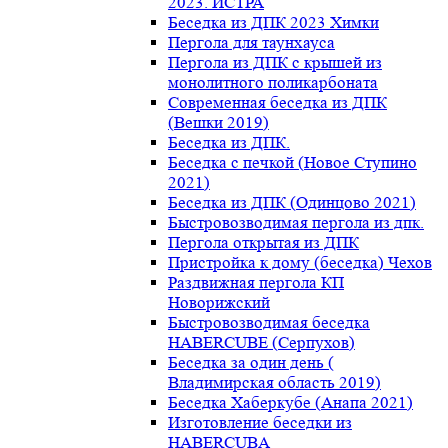
2023. ИСТРА
Беседка из ДПК 2023 Химки
Пергола для таунхауса
Пергола из ДПК с крышей из
монолитного поликарбоната
Современная беседка из ДПК
(Вешки 2019)
Беседка из ДПК.
Беседка с печкой (Новое Ступино
2021)
Беседка из ДПК (Одинцово 2021)
Быстровозводимая пергола из дпк.
Пергола открытая из ДПК
Пристройка к дому (беседка) Чехов
Раздвижная пергола КП
Новорижский
Быстровозводимая беседка
HABERCUBE (Серпухов)
Беседка за один день (
Владимирская область 2019)
Беседка Хаберкубе (Анапа 2021)
Изготовление беседки из
HABERCUBA