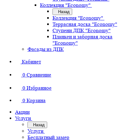
Коллекция "Economy"
Назад
Коллекция "Economy"
Террасная доска "Economy"
Ступени ДПК "Economy"
Планкен и заборная доска
"Economy"
Фасады из ДПК
Кабинет
0
Сравнение
0
Избранное
0
Корзина
Акции
Услуги
Назад
Услуги
Бесплатный замер