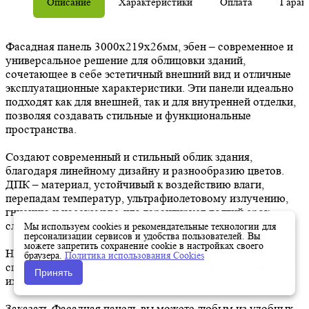
Описание
Характеристики
Оплата
Гаран
Фасадная панель 3000х219х26мм, эбен – современное и
универсальное решение для облицовки зданий,
сочетающее в себе эстетичный внешний вид и отличные
эксплуатационные характеристики. Эти панели идеально
подходят как для внешней, так и для внутренней отделки,
позволяя создавать стильные и функциональные
пространства.
Создают современный и стильный облик здания,
благодаря линейному дизайну и разнообразию цветов.
ДПК – материал, устойчивый к воздействию влаги,
перепадам температур, ультрафиолетовому излучению,
гниению и насекомым, что гарантирует долгий срок
службы панелей.
Мы используем cookies и рекомендательные технологии для
персонализации сервисов и удобства пользователей. Вы
можете запретить сохранение cookie в настройках своего
Не нуждаются в покраске, обработке антисептиками или
браузера.
Политика использования Cookies
специальном уходе. Достаточно периодически очищать
Принять
их от загрязнений водой.
Заказать Фасадная панель вы можете любым из удобных