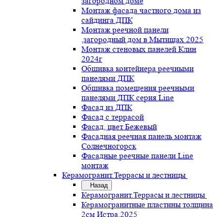
загородном доме
Монтаж фасада частного дома из
сайдинга ДПК
Монтаж реечной панели
,загородный дом в Мытищах 2025
Монтаж стеновых панелей Клин
2024г
Обшивка контейнера реечными
панелями ДПК
Обшивка помещения реечными
панелями ДПК серия Line
Фасад из ДПК
Фасад с террасой
Фасад, цвет Бежевый
Фасадная реечная панель монтаж
Солнечногорск
Фасадные реечные панели Line
монтаж
Керамогранит.Террасы и лестницы
Назад
Керамогранит.Террасы и лестницы
Керамогранитные пластины толщина
2см Истра.2025