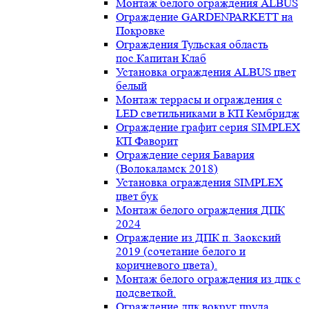
Монтаж белого ограждения ALBUS
Ограждение GARDENPARKETT на
Покровке
Ограждения Тульская область
пос.Капитан Клаб
Установка ограждения ALBUS цвет
белый
Монтаж террасы и ограждения с
LED светильниками в КП Кембридж
Ограждение графит серия SIMPLEX
КП Фаворит
Ограждение серия Бавария
(Волокаламск 2018)
Установка ограждения SIMPLEX
цвет бук
Монтаж белого ограждения ДПК
2024
Ограждение из ДПК п. Заокский
2019 (сочетание белого и
коричневого цвета).
Монтаж белого ограждения из дпк с
подсветкой.
Ограждение дпк вокруг пруда