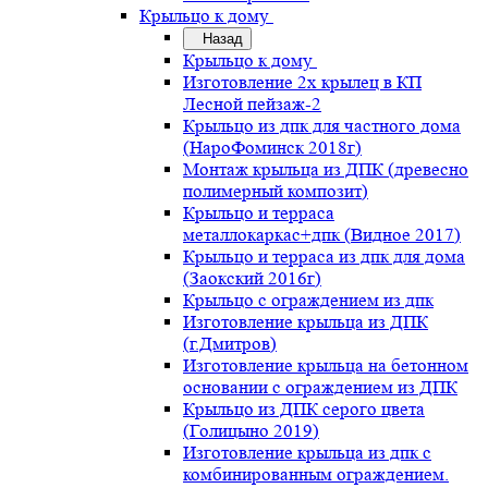
Крыльцо к дому
Назад
Крыльцо к дому
Изготовление 2х крылец в КП
Лесной пейзаж-2
Крыльцо из дпк для частного дома
(НароФоминск 2018г)
Монтаж крыльца из ДПК (древесно
полимерный композит)
Крыльцо и терраса
металлокаркас+дпк (Видное 2017)
Крыльцо и терраса из дпк для дома
(Заокский 2016г)
Крыльцо с ограждением из дпк
Изготовление крыльца из ДПК
(г.Дмитров)
Изготовление крыльца на бетонном
основании с ограждением из ДПК
Крыльцо из ДПК серого цвета
(Голицыно 2019)
Изготовление крыльца из дпк с
комбинированным ограждением.