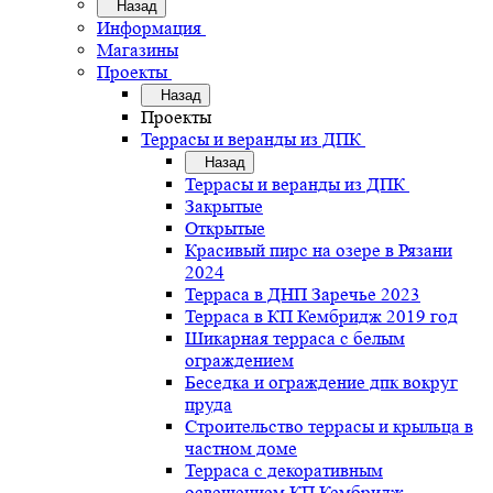
Назад
Информация
Магазины
Проекты
Назад
Проекты
Террасы и веранды из ДПК
Назад
Террасы и веранды из ДПК
Закрытые
Открытые
Красивый пирс на озере в Рязани
2024
Терраса в ДНП Заречье 2023
Терраса в КП Кембридж 2019 год
Шикарная терраса с белым
ограждением
Беседка и ограждение дпк вокруг
пруда
Строительство террасы и крыльца в
частном доме
Терраса с декоративным
освещением КП Кембридж