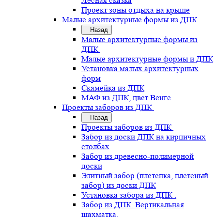
Лесная сказка
Проект зоны отдыха на крыше
Малые архитектурные формы из ДПК
Назад
Малые архитектурные формы из
ДПК
Малые архитектурные формы и ДПК
Установка малых архитектурных
форм
Скамейка из ДПК
МАФ из ДПК, цвет Венге
Проекты заборов из ДПК
Назад
Проекты заборов из ДПК
Забор из доски ДПК на кирпичных
столбах
Забор из древесно-полимерной
доски
Элитный забор (плетенка, плетеный
забор) из доски ДПК
Установка забора из ДПК .
Забор из ДПК. Вертикальная
шахматка.