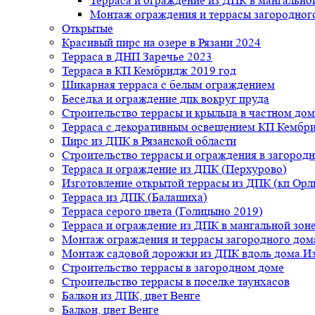
Терраса и ограждение из ДПК в мангальной
Монтаж ограждения и террасы загородног
Открытые
Красивый пирс на озере в Рязани 2024
Терраса в ДНП Заречье 2023
Терраса в КП Кембридж 2019 год
Шикарная терраса с белым ограждением
Беседка и ограждение дпк вокруг пруда
Строительство террасы и крыльца в частном дом
Терраса с декоративным освещением КП Кембр
Пирс из ДПК в Рязанской области
Строительство террасы и ограждения в загород
Терраса и ограждение из ДПК (Перхурово)
Изготовление открытой террасы из ДПК (кп Ор
Терраса из ДПК (Балашиха)
Терраса серого цвета (Голицыно 2019)
Терраса и ограждение из ДПК в мангальной зоне
Монтаж ограждения и террасы загородного дом
Монтаж садовой дорожки из ДПК вдоль дома.Из
Строительство террасы в загородном доме
Строительство террасы в поселке таунхасов
Балкон из ДПК, цвет Венге
Балкон, цвет Венге