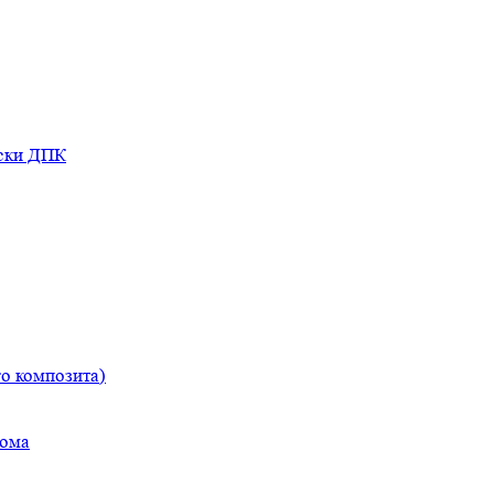
оски ДПК
о композита)
дома