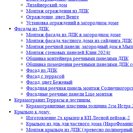
Дизайнерский дом
Монтаж ограждения из ДПК
Ограждение, цвет Венге
Установка ограждений в загородном доме
Фасады из ДПК
Монтаж фасада из ДПК в загородном доме
Монтаж фасада частного дома из сайдинга ДПК
Монтаж реечной панели ,загородный дом в Мы
Монтаж стеновых панелей Клин 2024г
Обшивка контейнера реечными панелями ДПК
Обшивка помещения реечными панелями ДПК се
Фасад из ДПК
Фасад с террасой
Фасад, цвет Бежевый
Фасадная реечная панель монтаж Солнечногорс
Фасадные реечные панели Line монтаж
Керамогранит.Террасы и лестницы
Керамогранитные пластины толщина 2см Истра.
Крыльцо к дому
Изготовление 2х крылец в КП Лесной пейзаж-2
Крыльцо из дпк для частного дома (НароФоминс
Монтаж крыльца из ДПК (древесно полимерный