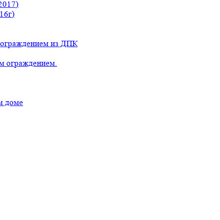
2017)
16г)
с ограждением из ДПК
ым ограждением.
м доме