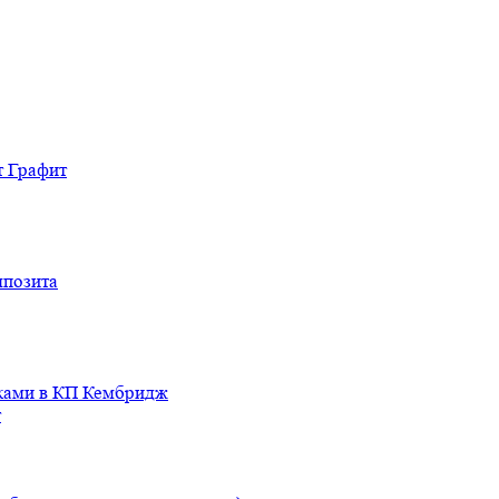
т Графит
мпозита
иками в КП Кембридж
т