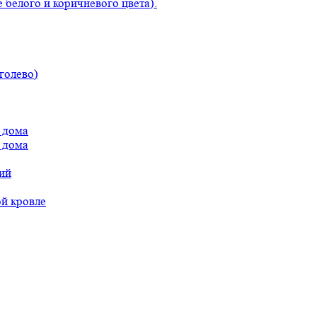
 белого и коричневого цвета).
голево)
 дома
 дома
ий
ой кровле