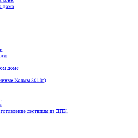
 зоне.
о дома
е
идж
ном доме
линные Холмы 2018г)
.
а
готовление лестницы из ДПК.