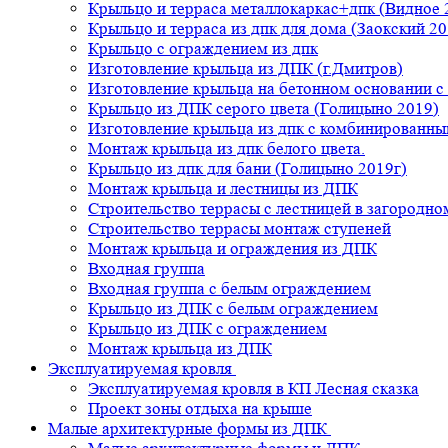
Крыльцо и терраса металлокаркас+дпк (Видное 
Крыльцо и терраса из дпк для дома (Заокский 20
Крыльцо с ограждением из дпк
Изготовление крыльца из ДПК (г.Дмитров)
Изготовление крыльца на бетонном основании 
Крыльцо из ДПК серого цвета (Голицыно 2019)
Изготовление крыльца из дпк с комбинированн
Монтаж крыльца из дпк белого цвета.
Крыльцо из дпк для бани (Голицыно 2019г)
Монтаж крыльца и лестницы из ДПК
Строительство террасы с лестницей в загородно
Строительство террасы монтаж ступеней
Монтаж крыльца и ограждения из ДПК
Входная группа
Входная группа с белым ограждением
Крыльцо из ДПК с белым ограждением
Крыльцо из ДПК с ограждением
Монтаж крыльца из ДПК
Эксплуатируемая кровля
Эксплуатируемая кровля в КП Лесная сказка
Проект зоны отдыха на крыше
Малые архитектурные формы из ДПК