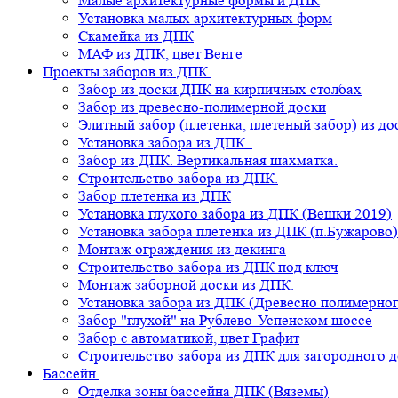
Малые архитектурные формы и ДПК
Установка малых архитектурных форм
Скамейка из ДПК
МАФ из ДПК, цвет Венге
Проекты заборов из ДПК
Забор из доски ДПК на кирпичных столбах
Забор из древесно-полимерной доски
Элитный забор (плетенка, плетеный забор) из д
Установка забора из ДПК .
Забор из ДПК. Вертикальная шахматка.
Строительство забора из ДПК.
Забор плетенка из ДПК
Установка глухого забора из ДПК (Вешки 2019)
Установка забора плетенка из ДПК (п.Бужарово)
Монтаж ограждения из декинга
Строительство забора из ДПК под ключ
Монтаж заборной доски из ДПК.
Установка забора из ДПК (Древесно полимерног
Забор "глухой" на Рублево-Успенском шоссе
Забор с автоматикой, цвет Графит
Строительство забора из ДПК для загородного 
Бассейн
Отделка зоны бассейна ДПК (Вяземы)