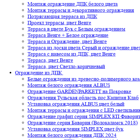
Монтаж ограждение ДПК белого цвета
Монтаж террасы и декоративного ограждения
Потрясающая терраса из ДПК
Проект террасы, цвет Венге
Терраса в цвете Бук с Белым ограждением
Терраса Венге + Белое ограждение
Терраса и Ограждение, цвет Венге
Терраса из доски цвета Серый и ограждение цве
Терраса с навесом из ДПК, цвет Венге
Терраса, цвет Венге
Терраса, цвет Светло-коричневый
Ограждение из ДПК
Белые ограждения из древесно-полимерного ко
Монтаж белого ограждения ALBUS
Ограждение GARDENPARKETT на Покровке
Ограждения Тульская область пос.Капитан Клаб
Установка ограждения ALBUS цвет белый
Монтаж террасы и ограждения с LED светильн
Ограждение графит серия SIMPLEX КП Фавори
Ограждение серия Бавария (Волокаламск 2018)
Установка ограждения SIMPLEX цвет бук
Монтаж белого ограждения ДПК 2024