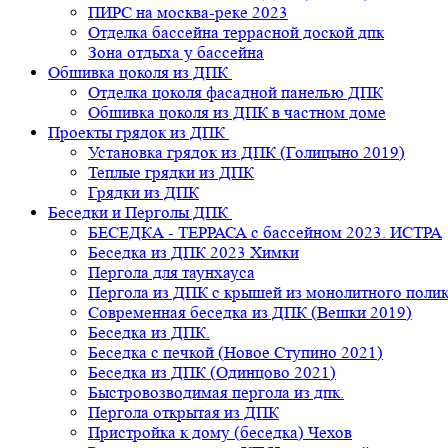
ПИРС на москва-реке 2023
Отделка бассейна террасной доской дпк
Зона отдыха у бассейна
Обшивка цоколя из ДПК
Отделка цоколя фасадной панелью ДПК
Обшивка цоколя из ДПК в частном доме
Проекты грядок из ДПК
Установка грядок из ДПК (Голицыно 2019)
Теплые грядки из ДПК
Грядки из ДПК
Беседки и Перголы ДПК
БЕСЕДКА - ТЕРРАСА с бассейном 2023. ИСТРА
Беседка из ДПК 2023 Химки
Пергола для таунхауса
Пергола из ДПК с крышей из монолитного поли
Современная беседка из ДПК (Вешки 2019)
Беседка из ДПК.
Беседка с печкой (Новое Ступино 2021)
Беседка из ДПК (Одинцово 2021)
Быстровозводимая пергола из дпк.
Пергола открытая из ДПК
Пристройка к дому (беседка) Чехов