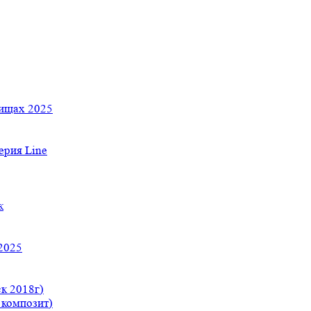
тищах 2025
рия Line
к
2025
к 2018г)
 композит)