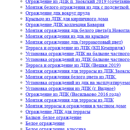
Ограждение из ДПК п. Заокский 2019 (сочетание
Монтаж белого ограждения из дпк с подсветкой.
Ограждение дпк вокруг пруда
Крыльцо из ДПК для кирпичного дома
Ограждение ДПК коллекция Бавария
Монтаж ограждения дпк белого цвета(п.Новогла
Монтаж ограждения из дпк на крыльце
Монтаж ограждение дпк (терракотовый цвет)
Терраса и ограждение из ДПК (КП Кемпридж)
Установка ограждение ДПК на балконе частного
Установка ограждений из ДПК балконе частного
Терраса и ограждение из ДПК (Вешки 2019)
Монтаж ограждения для террасы из ДПК.Заокск
Монтаж ограждения белого цвета из ДПК.
Установка ограждений из дпк на эксплуатируем
Установка ограждения из ДПК (г. Видное)
Ограждение из ДПК (Васильково 2016 года)
Монтаж ограждения для террасы из ДПК
Монтаж террасы и ограждения в частном доме
Ограждение ДПК для террасы
Балкон, белое ограждение
Белое ограждение
Белое ограждение, классика