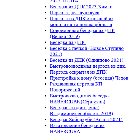
2023. ИСТРА
Беседка из ДПК 2023 Химки
Пергола для таунхауса
Пергола из ДПК с крышей из
монолитного поликарбоната
Современная беседка из ДПК
(Вешки 2019)
Беседка из ДПК.
Беседка с печкой (Новое Ступино
2021)
Беседка из ДПК (Одинцово 2021)
Быстровозводимая пергола из дпк.
Пергола открытая из ДПК
Пристройка к дому (беседка) Чехов
Раздвижная пергола КП
Новорижский
Быстровозводимая беседка
HABERCUBE (Серпухов)
Беседка за один день (
Владимирская область 2019)
Беседка Хаберкубе (Анапа 2021)
Изготовление беседки из
HABERCUBA