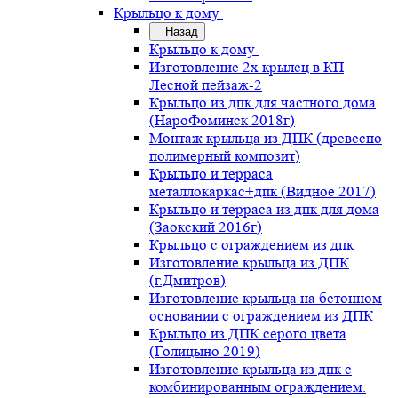
Крыльцо к дому
Назад
Крыльцо к дому
Изготовление 2х крылец в КП
Лесной пейзаж-2
Крыльцо из дпк для частного дома
(НароФоминск 2018г)
Монтаж крыльца из ДПК (древесно
полимерный композит)
Крыльцо и терраса
металлокаркас+дпк (Видное 2017)
Крыльцо и терраса из дпк для дома
(Заокский 2016г)
Крыльцо с ограждением из дпк
Изготовление крыльца из ДПК
(г.Дмитров)
Изготовление крыльца на бетонном
основании с ограждением из ДПК
Крыльцо из ДПК серого цвета
(Голицыно 2019)
Изготовление крыльца из дпк с
комбинированным ограждением.