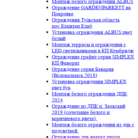
Монтаж белого ограждения ALBUS
Ограждение GARDENPARKETT на
Покровке
Ограждения Тульская область
пос.Капитан Клаб
Установка ограждения ALBUS цвет
белый
Монтаж террасы и ограждения с
LED светильниками в КП Кембридж
Ограждение графит серия SIMPLEX
КП Фаворит
Ограждение серия Бавария
(Волокаламск 2018)
Установка ограждения SIMPLEX
цвет бук
Монтаж белого ограждения ДПК
2024
Ограждение из ДПК п. Заокский
2019 (сочетание белого и
коричневого цвета).
Монтаж белого ограждения из дпк с
подсветкой.
Ограждение дпк вокруг пруда