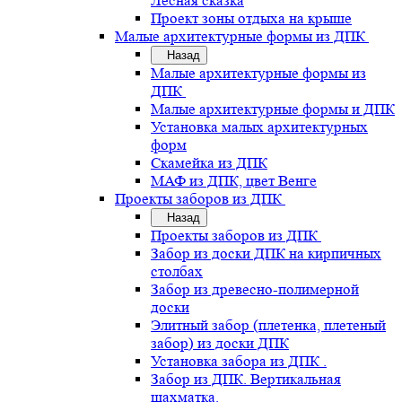
Лесная сказка
Проект зоны отдыха на крыше
Малые архитектурные формы из ДПК
Назад
Малые архитектурные формы из
ДПК
Малые архитектурные формы и ДПК
Установка малых архитектурных
форм
Скамейка из ДПК
МАФ из ДПК, цвет Венге
Проекты заборов из ДПК
Назад
Проекты заборов из ДПК
Забор из доски ДПК на кирпичных
столбах
Забор из древесно-полимерной
доски
Элитный забор (плетенка, плетеный
забор) из доски ДПК
Установка забора из ДПК .
Забор из ДПК. Вертикальная
шахматка.