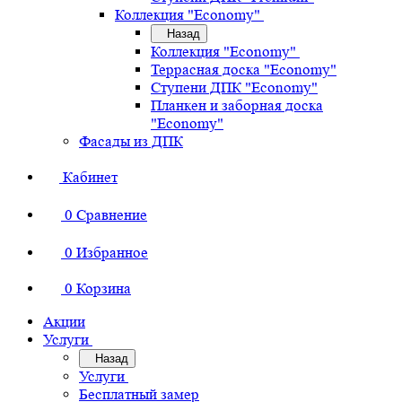
Коллекция "Economy"
Назад
Коллекция "Economy"
Террасная доска "Economy"
Ступени ДПК "Economy"
Планкен и заборная доска
"Economy"
Фасады из ДПК
Кабинет
0
Сравнение
0
Избранное
0
Корзина
Акции
Услуги
Назад
Услуги
Бесплатный замер