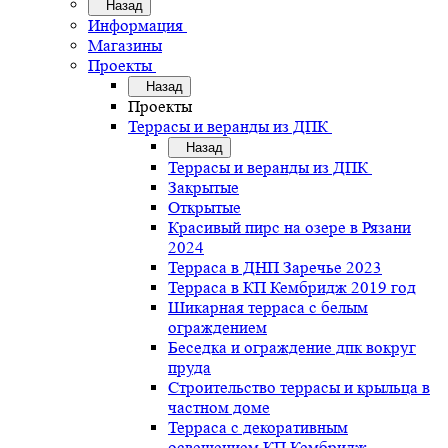
Назад
Информация
Магазины
Проекты
Назад
Проекты
Террасы и веранды из ДПК
Назад
Террасы и веранды из ДПК
Закрытые
Открытые
Красивый пирс на озере в Рязани
2024
Терраса в ДНП Заречье 2023
Терраса в КП Кембридж 2019 год
Шикарная терраса с белым
ограждением
Беседка и ограждение дпк вокруг
пруда
Строительство террасы и крыльца в
частном доме
Терраса с декоративным
освещением КП Кембридж