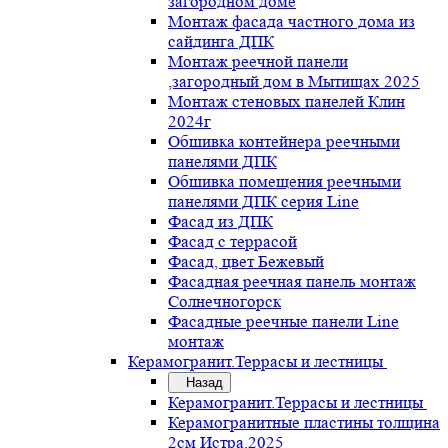
загородном доме
Монтаж фасада частного дома из
сайдинга ДПК
Монтаж реечной панели
,загородный дом в Мытищах 2025
Монтаж стеновых панелей Клин
2024г
Обшивка контейнера реечными
панелями ДПК
Обшивка помещения реечными
панелями ДПК серия Line
Фасад из ДПК
Фасад с террасой
Фасад, цвет Бежевый
Фасадная реечная панель монтаж
Солнечногорск
Фасадные реечные панели Line
монтаж
Керамогранит.Террасы и лестницы
Назад
Керамогранит.Террасы и лестницы
Керамогранитные пластины толщина
2см Истра.2025