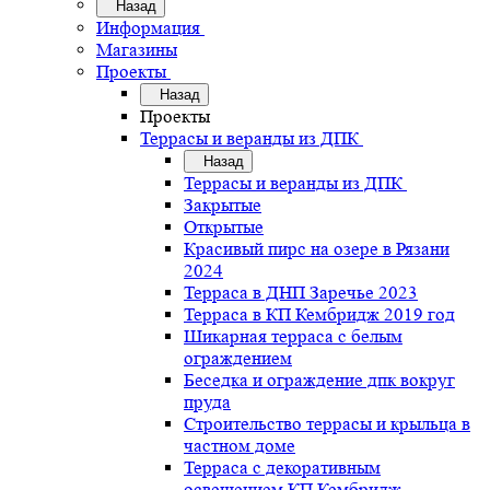
Назад
Информация
Магазины
Проекты
Назад
Проекты
Террасы и веранды из ДПК
Назад
Террасы и веранды из ДПК
Закрытые
Открытые
Красивый пирс на озере в Рязани
2024
Терраса в ДНП Заречье 2023
Терраса в КП Кембридж 2019 год
Шикарная терраса с белым
ограждением
Беседка и ограждение дпк вокруг
пруда
Строительство террасы и крыльца в
частном доме
Терраса с декоративным
освещением КП Кембридж