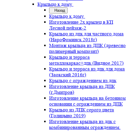
Крыльцо к дому
Назад
Крыльцо к дому
Изготовление 2х крылец в КП
Лесной пейзаж-2
Крыльцо из дпк для частного дома
(НароФоминск 2018г)
Монтаж крыльца из ДПК (древесно
полимерный композит)
Крыльцо и терраса
металлокаркас+дпк (Видное 2017)
Крыльцо и терраса из дпк для дома
(Заокский 2016г)
Крыльцо с ограждением из дпк
Изготовление крыльца из ДПК
(г.Дмитров)
Изготовление крыльца на бетонном
основании с ограждением из ДПК
Крыльцо из ДПК серого цвета
(Голицыно 2019)
Изготовление крыльца из дпк с
комбинированным ограждением.