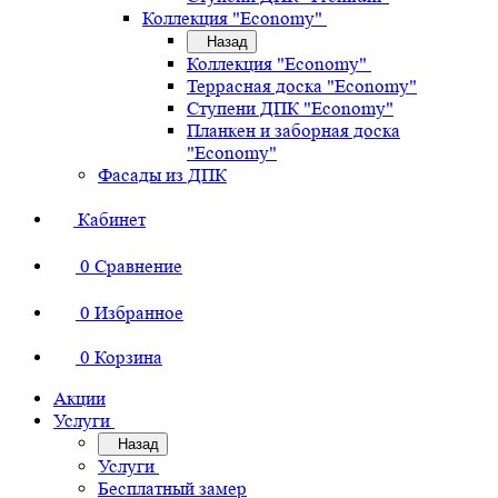
Коллекция "Economy"
Назад
Коллекция "Economy"
Террасная доска "Economy"
Ступени ДПК "Economy"
Планкен и заборная доска
"Economy"
Фасады из ДПК
Кабинет
0
Сравнение
0
Избранное
0
Корзина
Акции
Услуги
Назад
Услуги
Бесплатный замер