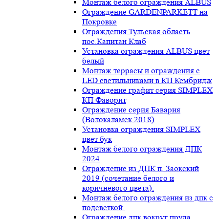
Монтаж белого ограждения ALBUS
Ограждение GARDENPARKETT на
Покровке
Ограждения Тульская область
пос.Капитан Клаб
Установка ограждения ALBUS цвет
белый
Монтаж террасы и ограждения с
LED светильниками в КП Кембридж
Ограждение графит серия SIMPLEX
КП Фаворит
Ограждение серия Бавария
(Волокаламск 2018)
Установка ограждения SIMPLEX
цвет бук
Монтаж белого ограждения ДПК
2024
Ограждение из ДПК п. Заокский
2019 (сочетание белого и
коричневого цвета).
Монтаж белого ограждения из дпк с
подсветкой.
Ограждение дпк вокруг пруда