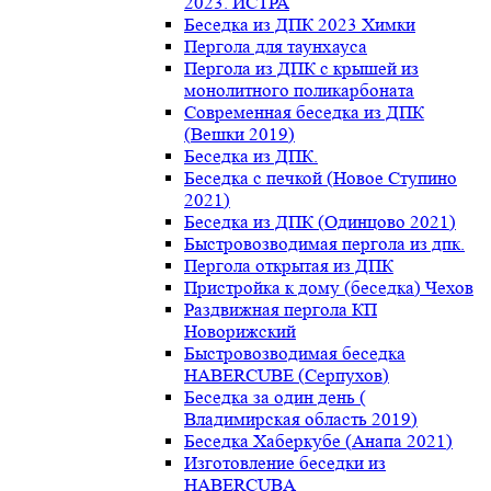
2023. ИСТРА
Беседка из ДПК 2023 Химки
Пергола для таунхауса
Пергола из ДПК с крышей из
монолитного поликарбоната
Современная беседка из ДПК
(Вешки 2019)
Беседка из ДПК.
Беседка с печкой (Новое Ступино
2021)
Беседка из ДПК (Одинцово 2021)
Быстровозводимая пергола из дпк.
Пергола открытая из ДПК
Пристройка к дому (беседка) Чехов
Раздвижная пергола КП
Новорижский
Быстровозводимая беседка
HABERCUBE (Серпухов)
Беседка за один день (
Владимирская область 2019)
Беседка Хаберкубе (Анапа 2021)
Изготовление беседки из
HABERCUBA