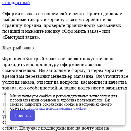
стандартный
Оформить заказ на нашем сайте легко. Просто добавьте
выбранные товары в корзину, а затем перейдите на
страницу Корзина, проверьте правильность заказанных
позиций и нажмите кнопку «Оформить заказ» или
«Быстрый заказ».
Быстрый заказ
Функция «Быстрый заказ» позволяет покупателю не
проходить всю процедуру оформления заказа
самостоятельно. Вы заполняете форму, и через короткое
время вам перезвонит менеджер магазина. Он уточнит все
условия заказа, ответит на вопросы, касающиеся качества
товара, его особенностей. А также подскажет о вариантах
оплаты и доставки.
Мы используем cookies и рекомендательные технологии для
персонализации сервисов и удобства пользователей. Вы
можете запретить сохранение cookie в настройках своего
По результатам звонка, пользователь либо, получив
браузера.
Политика использования Cookies
уточнения, самостоятельно оформляет заказ,
Принять
укомплектовав его необходимыми позициями, либо
соглашается на оформление в том виде, в котором есть
сейчас. Получает подтверждение на почту или на