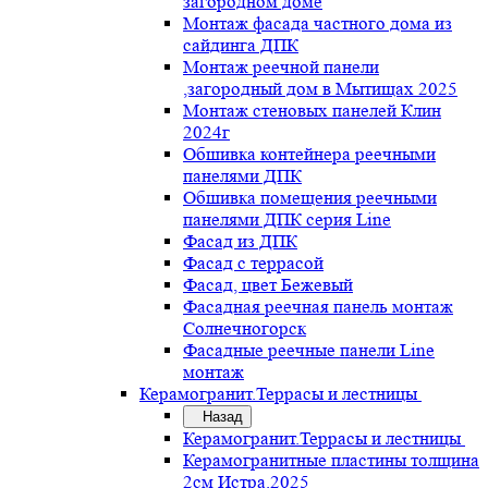
загородном доме
Монтаж фасада частного дома из
сайдинга ДПК
Монтаж реечной панели
,загородный дом в Мытищах 2025
Монтаж стеновых панелей Клин
2024г
Обшивка контейнера реечными
панелями ДПК
Обшивка помещения реечными
панелями ДПК серия Line
Фасад из ДПК
Фасад с террасой
Фасад, цвет Бежевый
Фасадная реечная панель монтаж
Солнечногорск
Фасадные реечные панели Line
монтаж
Керамогранит.Террасы и лестницы
Назад
Керамогранит.Террасы и лестницы
Керамогранитные пластины толщина
2см Истра.2025