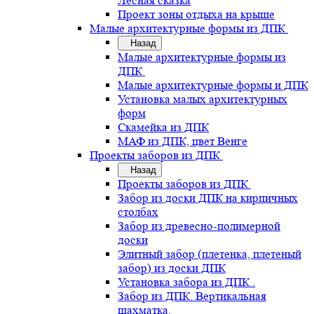
Лесная сказка
Проект зоны отдыха на крыше
Малые архитектурные формы из ДПК
Назад
Малые архитектурные формы из
ДПК
Малые архитектурные формы и ДПК
Установка малых архитектурных
форм
Скамейка из ДПК
МАФ из ДПК, цвет Венге
Проекты заборов из ДПК
Назад
Проекты заборов из ДПК
Забор из доски ДПК на кирпичных
столбах
Забор из древесно-полимерной
доски
Элитный забор (плетенка, плетеный
забор) из доски ДПК
Установка забора из ДПК .
Забор из ДПК. Вертикальная
шахматка.